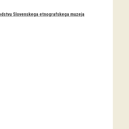
 vodstvu Slovenskega etnografskega muzeja