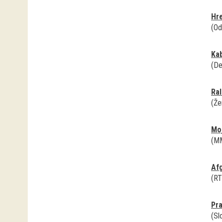
Hre
(Od
Kab
(Del
Ral
(Že
Moj
(MM
Afg
(RT
Pra
(Sl