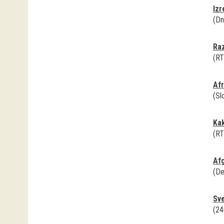
Izr
(Dn
Ra
(RT
Afr
(Sl
Kak
(RT
Afg
(De
Sve
(24