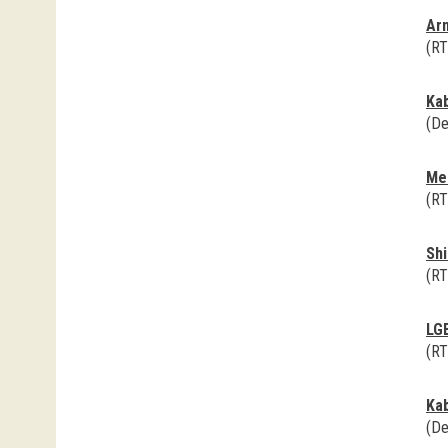
Arn
(RT
Kab
(De
Met
(RT
Shi
(RT
LGB
(RT
Kab
(De