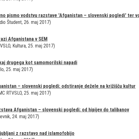
no pismo vodstvu razstave 'Afganistan – slovenski pogledi' ter
dio Študent, 26. maj 2017)
azi Afganistana v SEM
VSLO, Kultura, 25. maj 2017)
aj drugega kot samomorilski napadi
lo, 25. maj 2017)
anistan – slovenski pogledi: odstiranje dežele na križišču kultur
C RTVSLO, 25. maj 2017)
stava Afganistan – slovenski pogledi: od hipijev do talibanov
evnik, 24. maj 2017)
jubljani z razstavo nad islamofobijo