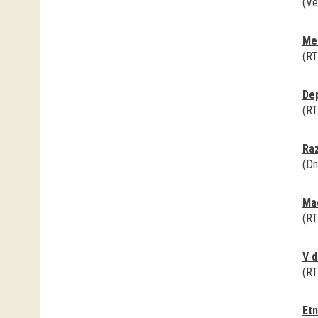
(Ve
Me
(RT
De
(RT
Raz
(Dn
Mac
(RT
V d
(RT
Etn