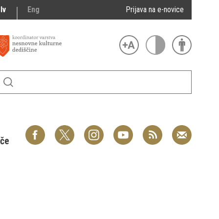
lv
Eng
Prijava na e-novice
šče