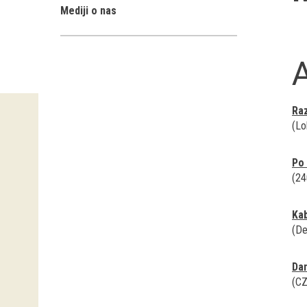
Mediji o nas
A
Raz
(Lo
Po 
(24
Kab
(De
Da
(CZ