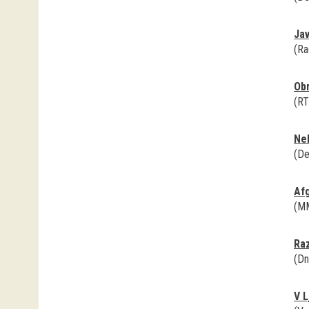
Jav
(Ra
Obr
(RT
Nek
(De
Afg
(MM
Raz
(Dn
V L