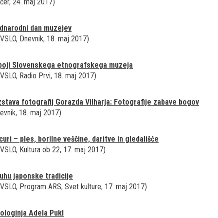
čer, 24. maj 2017)
dnarodni dan muzejev
VSLO, Dnevnik, 18. maj 2017)
poji Slovenskega etnografskega muzeja
VSLO, Radio Prvi, 18. maj 2017)
stava fotografij Gorazda Vilharja: Fotografije zabave bogov
evnik, 18. maj 2017)
uri – ples, borilne veščine, daritve in gledališče
VSLO, Kultura ob 22, 17. maj 2017)
uhu japonske tradicije
VSLO, Program ARS, Svet kulture, 17. maj 2017)
ologinja Adela Pukl