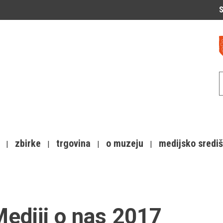
S
zbirke
trgovina
o muzeju
medijsko sredi
ediji o nas 2017