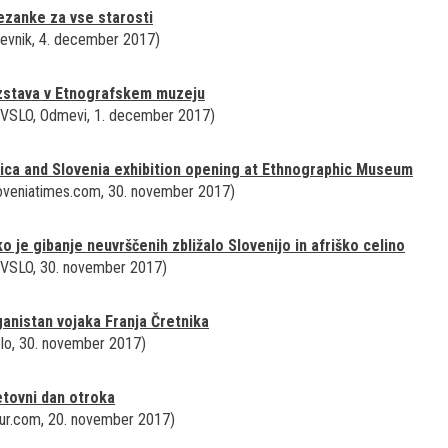
ezanke za vse starosti
evnik, 4. december 2017)
zstava v Etnografskem muzeju
VSLO, Odmevi, 1. december 2017)
ica and Slovenia exhibition opening at Ethnographic Museum
oveniatimes.com, 30. november 2017)
o je gibanje neuvrščenih zbližalo Slovenijo in afriško celino
VSLO, 30. november 2017)
anistan vojaka Franja Čretnika
lo, 30. november 2017)
tovni dan otroka
ur.com, 20. november 2017)