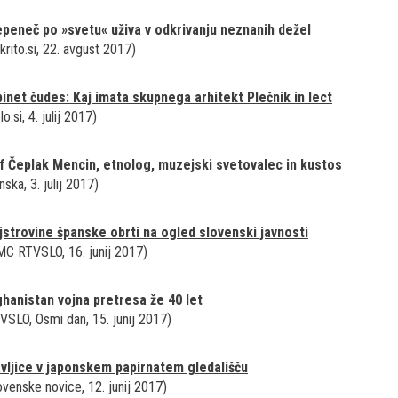
peneč po »svetu« uživa v odkrivanju neznanih dežel
krito.si, 22. avgust 2017)
inet čudes: Kaj imata skupnega arhitekt Plečnik in lect
o.si, 4. julij 2017)
f Čeplak Mencin, etnolog, muzejski svetovalec in kustos
nska, 3. julij 2017)
strovine španske obrti na ogled slovenski javnosti
C RTVSLO, 16. junij 2017)
hanistan vojna pretresa že 40 let
VSLO, Osmi dan, 15. junij 2017)
vljice v japonskem papirnatem gledališču
ovenske novice, 12. junij 2017)