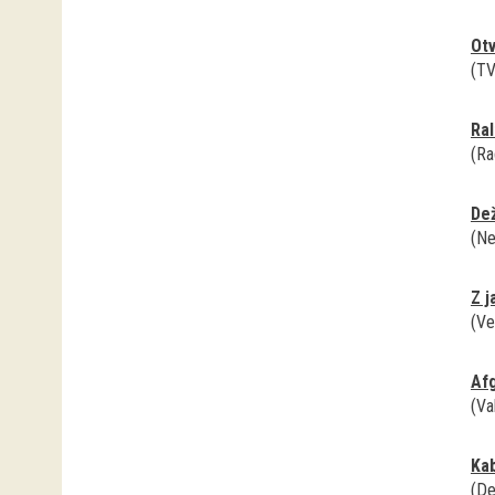
Otv
(TV
Ral
(Ra
Dež
(Ne
Z j
(Ve
Afg
(Va
Kab
(De