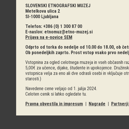
SLOVENSKI ETNOGRAFSKI MUZEJ
Metelkova ulica 2
SI-1000 Ljubljana
Telefon: +386 (0) 1 300 87 00
E-naslov:
etnomuz@etno-muzej.si
Prijava na e-novice SEM
Odprto od torka do nedelje od 10.00 do 18.00, ob četr
Ob ponedeljkih zaprto. Prost vstop vsako prvo nedel
Vstopnina za ogled celotnega muzeja in vseh občasnih raz
5,00€ za učence, dijake, študente in upokojence. Družinsk
vstopnica velja za eno ali dve odrasli osebi in vključuje o
starosti.)
Navedene cene veljajo od 1. julija 2024.
Celoten cenik si lahko ogledate
tu
.
Pravna obvestila in impresum
|
Nagrade
|
Partnerj