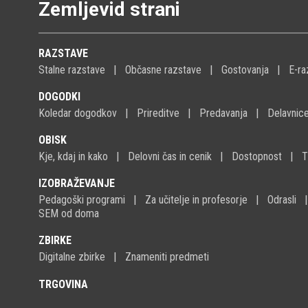
Zemljevid strani
RAZSTAVE
Stalne razstave
Občasne razstave
Gostovanja
E-ra
DOGODKI
Koledar dogodkov
Prireditve
Predavanja
Delavnic
OBISK
Kje, kdaj in kako
Delovni čas in cenik
Dostopnost
T
IZOBRAŽEVANJE
Pedagoški programi
Za učitelje in profesorje
Odrasli
SEM od doma
ZBIRKE
Digitalne zbirke
Znameniti predmeti
TRGOVINA