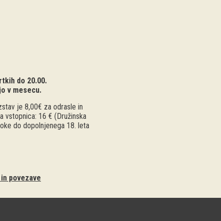
tkih do 20.00.
jo v mesecu.
stav je 8,00€ za odrasle in
a vstopnica: 16 € (Družinska
troke do dopolnjenega 18. leta
i in povezave