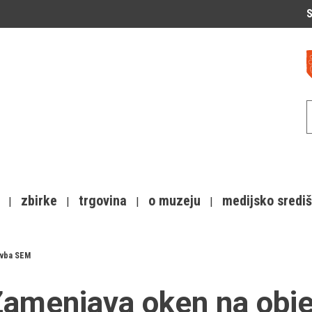
S
zbirke
trgovina
o muzeju
medijsko sredi
avba SEM
amenjava oken na obje