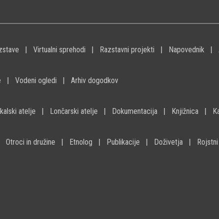
zstave
Virtualni sprehodi
Razstavni projekti
Napovednik
e
Vodeni ogledi
Arhiv dogodkov
kalski atelje
Lončarski atelje
Dokumentacija
Knjižnica
K
Otroci in družine
Etnolog
Publikacije
Doživetja
Rojstni