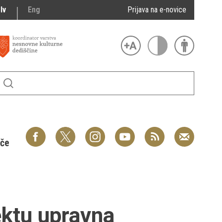
lv
Eng
Prijava na e-novice
šče
ktu upravna