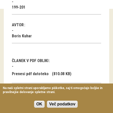
Virtualni sprehodi
199-201
Razstavni projekti
AVTOR
Napovednik
Boris Kuhar
Arhiv razstav
dogodki
ČLANEK V PDF OBLIKI
Koledar dogodkov
Prireditve
Prenesi pdf datoteko
(810.08 KB)
Predavanja
Na naši spletni strani uporabljamo piškotke, saj ti omogočajo boljše in
pravilnejše delovanje spletne strani.
Delavnice
Günter
Vodeni ogledi
OK
Več podatkov