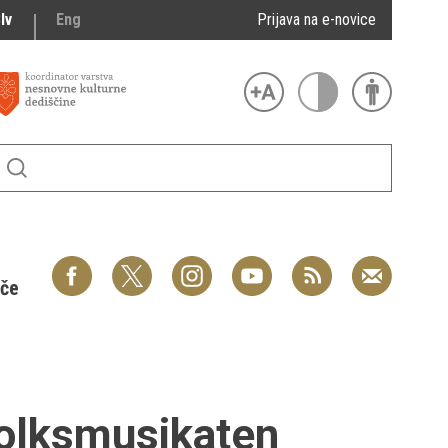
lv
Eng
Prijava na e-novice
šče
Volksmusikaten