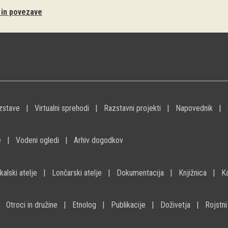
i in povezave
zstave
Virtualni sprehodi
Razstavni projekti
Napovednik
e
Vodeni ogledi
Arhiv dogodkov
kalski atelje
Lončarski atelje
Dokumentacija
Knjižnica
K
Otroci in družine
Etnolog
Publikacije
Doživetja
Rojstni