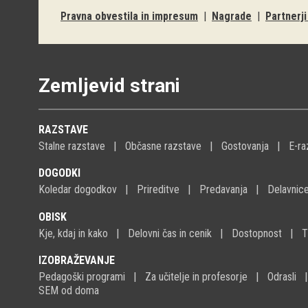
Pravna obvestila in impresum
|
Nagrade
|
Partnerj
Zemljevid strani
RAZSTAVE
Stalne razstave
Občasne razstave
Gostovanja
E-ra
DOGODKI
Koledar dogodkov
Prireditve
Predavanja
Delavnic
OBISK
Kje, kdaj in kako
Delovni čas in cenik
Dostopnost
T
IZOBRAŽEVANJE
Pedagoški programi
Za učitelje in profesorje
Odrasli
SEM od doma