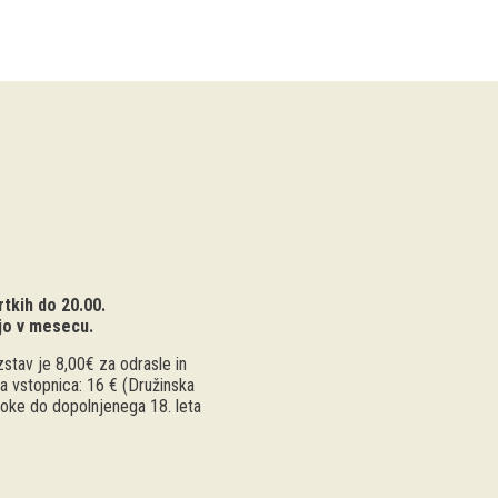
tkih do 20.00.
jo v mesecu.
stav je 8,00€ za odrasle in
a vstopnica: 16 € (Družinska
troke do dopolnjenega 18. leta