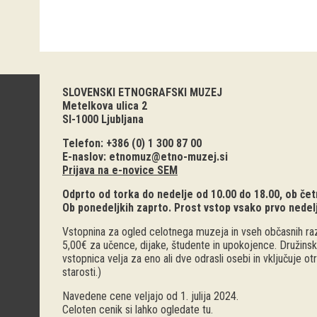
SLOVENSKI ETNOGRAFSKI MUZEJ
Metelkova ulica 2
SI-1000 Ljubljana
Telefon: +386 (0) 1 300 87 00
E-naslov:
etnomuz@etno-muzej.si
Prijava na e-novice SEM
Odprto od torka do nedelje od 10.00 do 18.00, ob četr
Ob ponedeljkih zaprto. Prost vstop vsako prvo nedel
Vstopnina za ogled celotnega muzeja in vseh občasnih raz
5,00€ za učence, dijake, študente in upokojence. Družinsk
vstopnica velja za eno ali dve odrasli osebi in vključuje o
starosti.)
Navedene cene veljajo od 1. julija 2024.
Celoten cenik si lahko ogledate
tu
.