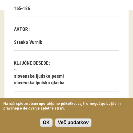
Virtualni sprehodi
165-186
Razstavni projekti
AVTOR
Napovednik
Stanko Vurnik
Arhiv razstav
dogodki
KLJUČNE BESEDE
Koledar dogodkov
slovenske ljudske pesmi
slovenska ljudska glasba
Prireditve
Predavanja
Na naši spletni strani uporabljamo piškotke, saj ti omogočajo boljše in
pravilnejše delovanje spletne strani.
Delavnice
ČLANEK V PDF OBLIKI
Vodeni ogledi
OK
Več podatkov
Prenesi pdf datoteko
(4.49 MB)