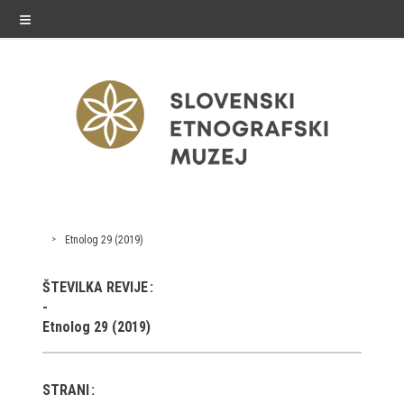
≡
razstave
Etnolog 29 (2019)
Stalne razstave
ŠTEVILKA REVIJE
Občasne razstave
Etnolog 29 (2019)
Gostovanja
E-razstave
STRANI