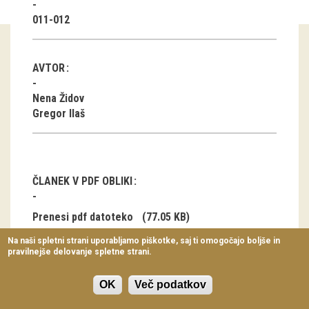
Virtualni sprehodi
011-012
Razstavni projekti
AVTOR
Napovednik
Nena Židov
Arhiv razstav
Gregor Ilaš
dogodki
Koledar dogodkov
ČLANEK V PDF OBLIKI
Prireditve
Prenesi pdf datoteko
(77.05 KB)
Predavanja
Na naši spletni strani uporabljamo piškotke, saj ti omogočajo boljše in
pravilnejše delovanje spletne strani.
Delavnice
Vodeni ogledi
OK
Več podatkov
Uvodna beseda