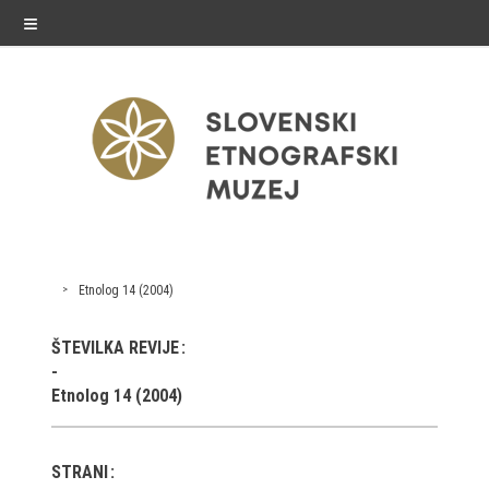
≡
razstave
Etnolog 14 (2004)
Stalne razstave
ŠTEVILKA REVIJE
Občasne razstave
Etnolog 14 (2004)
Gostovanja
E-razstave
STRANI