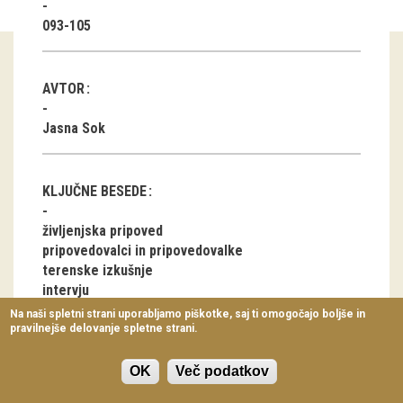
Virtualni sprehodi
093-105
Razstavni projekti
AVTOR
Napovednik
Jasna Sok
Arhiv razstav
dogodki
KLJUČNE BESEDE
Koledar dogodkov
življenjska pripoved
pripovedovalci in pripovedovalke
Prireditve
terenske izkušnje
intervju
Predavanja
čustva
Na naši spletni strani uporabljamo piškotke, saj ti omogočajo boljše in
zaupanje
pravilnejše delovanje spletne strani.
Delavnice
tišina
Vodeni ogledi
OK
Več podatkov