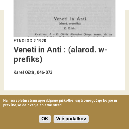
Virtualni sprehodi
Razstavni projekti
Napovednik
ETNOLOG 2 1928
Arhiv razstav
Veneti in Anti : (alarod. w-
dogodki
prefiks)
Koledar dogodkov
Karel Oštir
046-073
Prireditve
Predavanja
Na naši spletni strani uporabljamo piškotke, saj ti omogočajo boljše in
pravilnejše delovanje spletne strani.
Delavnice
SLOVENSKI ETNOGRAFSKI MUZEJ
Metelkova ulica 2
Vodeni ogledi
SI-1000 Ljubljana
OK
Več podatkov
Telefon: +386 (0) 1 300 87 00