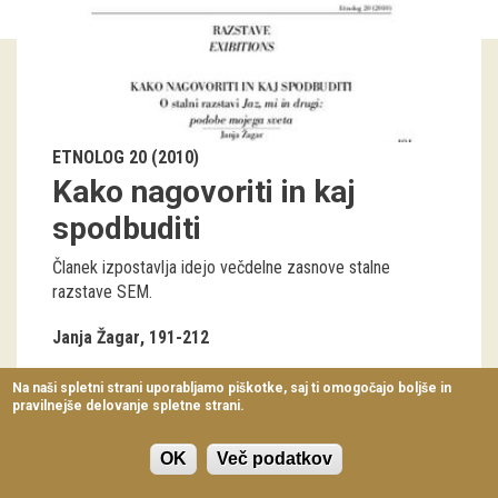
Virtualni sprehodi
Razstavni projekti
Napovednik
ETNOLOG 20 (2010)
Arhiv razstav
Kako nagovoriti in kaj
dogodki
spodbuditi
Članek izpostavlja idejo večdelne zasnove stalne
Koledar dogodkov
razstave SEM.
Prireditve
Janja Žagar
191-212
Predavanja
Na naši spletni strani uporabljamo piškotke, saj ti omogočajo boljše in
pravilnejše delovanje spletne strani.
Delavnice
Vodeni ogledi
OK
Več podatkov
SLOVENSKI ETNOGRAFSKI MUZEJ
Metelkova ulica 2