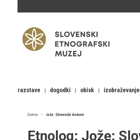
razstave
dogodki
obisk
izobraževanje
Domov
Jože: Slovenski domovi
Etnolog:
Jože: Sl