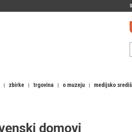
S
zbirke
trgovina
o muzeju
medijsko sredi
ovenski domovi