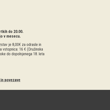
tkih do 20.00.
jo v mesecu.
stav je 8,00€ za odrasle in
a vstopnica: 16 € (Družinska
troke do dopolnjenega 18. leta
i in povezave