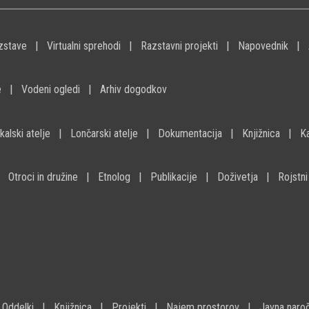
zstave
Virtualni sprehodi
Razstavni projekti
Napovednik
e
Vodeni ogledi
Arhiv dogodkov
kalski atelje
Lončarski atelje
Dokumentacija
Knjižnica
K
Otroci in družine
Etnolog
Publikacije
Doživetja
Rojstni
Oddelki
Knjižnica
Projekti
Najem prostorov
Javna naroč