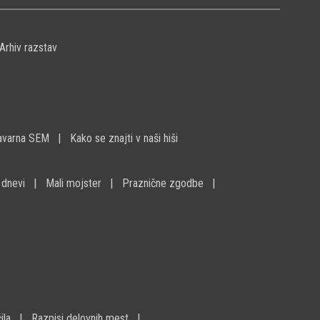
Arhiv razstav
avarna SEM
Kako se znajti v naši hiši
 dnevi
Mali mojster
Praznične zgodbe
ila
Razpisi delovnih mest