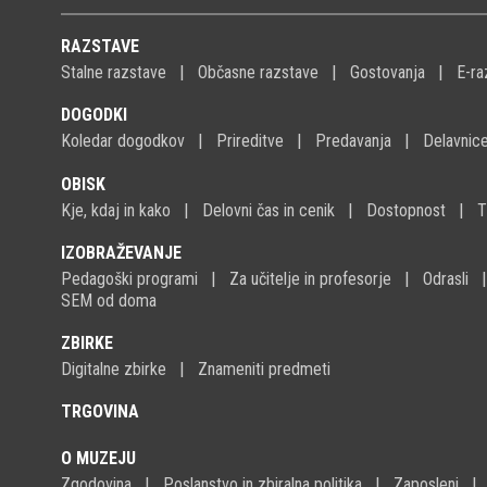
RAZSTAVE
Stalne razstave
Občasne razstave
Gostovanja
E-ra
DOGODKI
Koledar dogodkov
Prireditve
Predavanja
Delavnic
OBISK
Kje, kdaj in kako
Delovni čas in cenik
Dostopnost
T
IZOBRAŽEVANJE
Pedagoški programi
Za učitelje in profesorje
Odrasli
SEM od doma
ZBIRKE
Digitalne zbirke
Znameniti predmeti
TRGOVINA
O MUZEJU
Zgodovina
Poslanstvo in zbiralna politika
Zaposleni