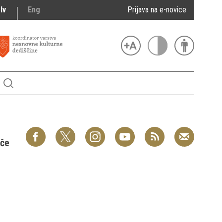
lv
Eng
Prijava na e-novice
šče