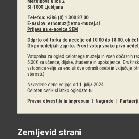
Metelkova ulica 2
SI-1000 Ljubljana
Telefon: +386 (0) 1 300 87 00
E-naslov:
etnomuz@etno-muzej.si
Prijava na e-novice SEM
Odprto od torka do nedelje od 10.00 do 18.00, ob četr
Ob ponedeljkih zaprto. Prost vstop vsako prvo nedel
Vstopnina za ogled celotnega muzeja in vseh občasnih raz
5,00€ za učence, dijake, študente in upokojence. Družinsk
vstopnica velja za eno ali dve odrasli osebi in vključuje o
starosti.)
Navedene cene veljajo od 1. julija 2024.
Celoten cenik si lahko ogledate
tu
.
Pravna obvestila in impresum
|
Nagrade
|
Partnerj
Zemljevid strani