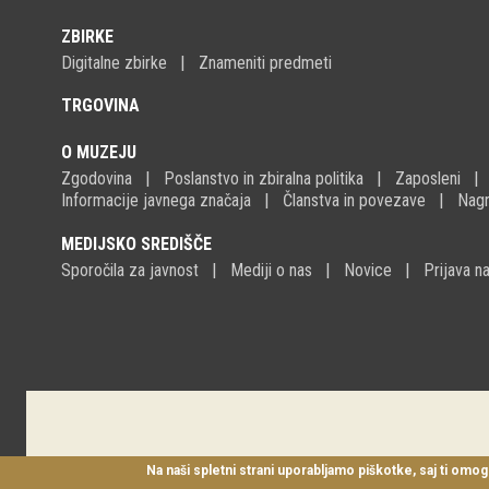
ZBIRKE
Digitalne zbirke
Znameniti predmeti
TRGOVINA
O MUZEJU
Zgodovina
Poslanstvo in zbiralna politika
Zaposleni
Informacije javnega značaja
Članstva in povezave
Nagr
MEDIJSKO SREDIŠČE
Sporočila za javnost
Mediji o nas
Novice
Prijava 
Na naši spletni strani uporabljamo piškotke, saj ti omog