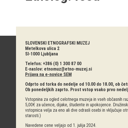
SLOVENSKI ETNOGRAFSKI MUZEJ
Metelkova ulica 2
SI-1000 Ljubljana
Telefon: +386 (0) 1 300 87 00
E-naslov:
etnomuz@etno-muzej.si
Prijava na e-novice SEM
Odprto od torka do nedelje od 10.00 do 18.00, ob četr
Ob ponedeljkih zaprto. Prost vstop vsako prvo nedel
Vstopnina za ogled celotnega muzeja in vseh občasnih raz
5,00€ za učence, dijake, študente in upokojence. Družinsk
vstopnica velja za eno ali dve odrasli osebi in vključuje o
starosti.)
Navedene cene veljajo od 1. julija 2024.