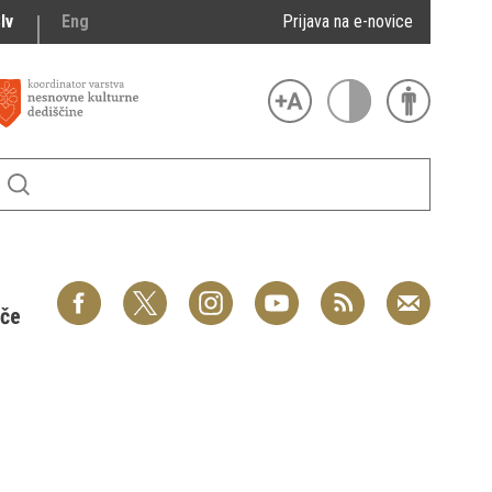
lv
Eng
Prijava na e-novice
šče