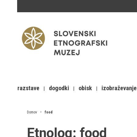
razstave
dogodki
obisk
izobraževanje
Domov
food
Etnolog:
food