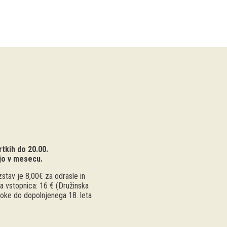
tkih do 20.00.
jo v mesecu.
stav je 8,00€ za odrasle in
a vstopnica: 16 € (Družinska
troke do dopolnjenega 18. leta