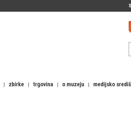
S
zbirke
trgovina
o muzeju
medijsko sredi