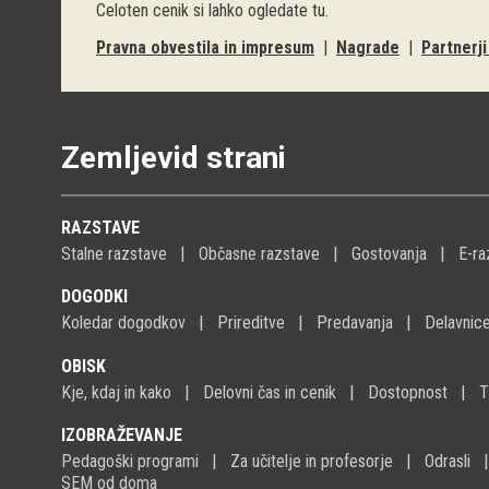
Celoten cenik si lahko ogledate
tu
.
Pravna obvestila in impresum
|
Nagrade
|
Partnerj
Zemljevid strani
RAZSTAVE
Stalne razstave
Občasne razstave
Gostovanja
E-ra
DOGODKI
Koledar dogodkov
Prireditve
Predavanja
Delavnic
OBISK
Kje, kdaj in kako
Delovni čas in cenik
Dostopnost
T
IZOBRAŽEVANJE
Pedagoški programi
Za učitelje in profesorje
Odrasli
SEM od doma