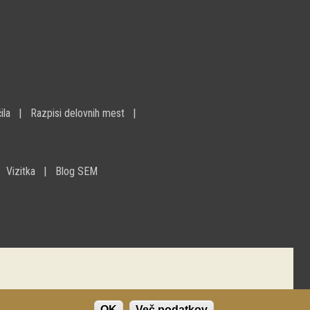
ila
Razpisi delovnih mest
Vizitka
Blog SEM
OK
Več podatkov