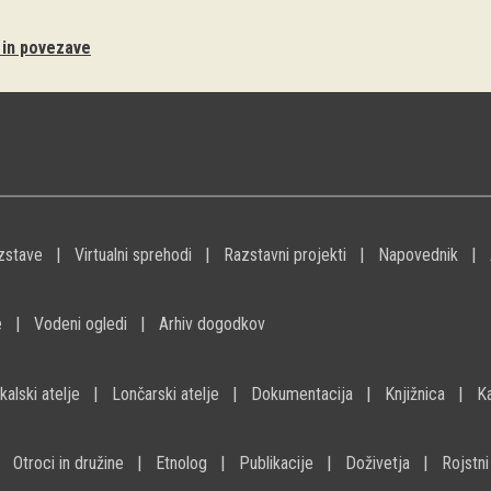
i in povezave
zstave
Virtualni sprehodi
Razstavni projekti
Napovednik
e
Vodeni ogledi
Arhiv dogodkov
kalski atelje
Lončarski atelje
Dokumentacija
Knjižnica
K
Otroci in družine
Etnolog
Publikacije
Doživetja
Rojstni