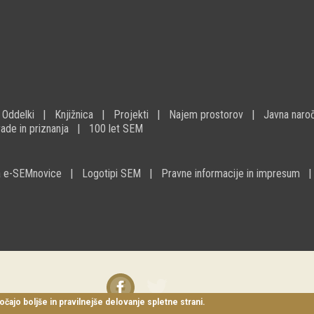
Oddelki
Knjižnica
Projekti
Najem prostorov
Javna naroč
ade in priznanja
100 let SEM
na e-SEMnovice
Logotipi SEM
Pravne informacije in impresum
Facebook
Twitter
instagram
očajo boljše in pravilnejše delovanje spletne strani.