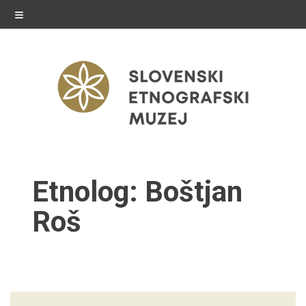
≡
razstave
Etnolog:
Boštjan
Stalne razstave
Roš
Občasne razstave
Gostovanja
E-razstave