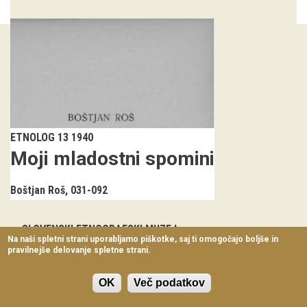
Virtualni sprehodi
Razstavni projekti
Napovednik
Arhiv razstav
dogodki
ETNOLOG 13 1940
Moji mladostni spomini
Koledar dogodkov
Boštjan Roš
031-092
Prireditve
Predavanja
SLOVENSKI ETNOGRAFSKI MUZEJ
Na naši spletni strani uporabljamo piškotke, saj ti omogočajo boljše in
Metelkova ulica 2
pravilnejše delovanje spletne strani.
Delavnice
SI-1000 Ljubljana
Telefon: +386 (0) 1 300 87 00
Vodeni ogledi
OK
Več podatkov
E-naslov:
etnomuz@etno-muzej.si
Prijava na e-novice SEM