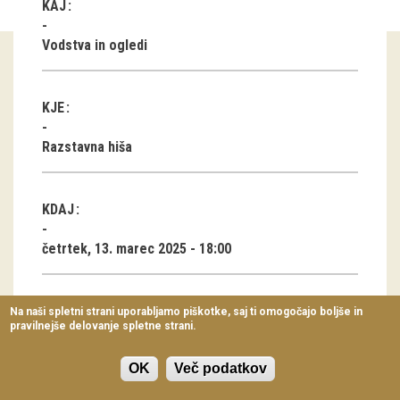
KAJ
Virtualni sprehodi
Vodstva in ogledi
Razstavni projekti
Napovednik
KJE
Arhiv razstav
Razstavna hiša
dogodki
KDAJ
Koledar dogodkov
četrtek, 13. marec 2025 - 18:00
Prireditve
Predavanja
TRAJANJE
Na naši spletni strani uporabljamo piškotke, saj ti omogočajo boljše in
pravilnejše delovanje spletne strani.
Delavnice
1 ura
Vodeni ogledi
OK
Več podatkov