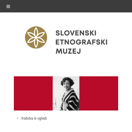
≡
razstave
Stalne razstave
Občasne razstave
Gostovanja
Vodstva in ogledi
E-razstave