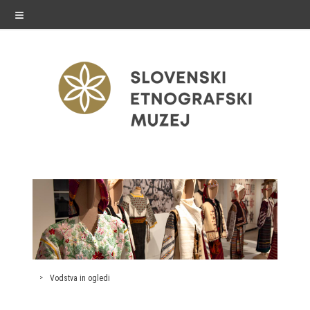
≡
razstave
Stalne razstave
Občasne razstave
Gostovanja
Vodstva in ogledi
E-razstave