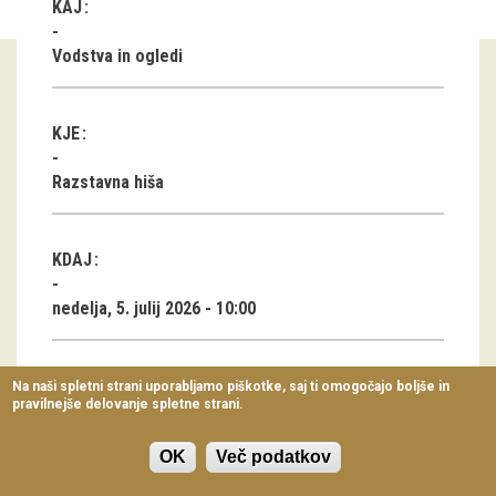
KAJ
Virtualni sprehodi
Vodstva in ogledi
Razstavni projekti
Napovednik
KJE
Arhiv razstav
Razstavna hiša
dogodki
KDAJ
Koledar dogodkov
nedelja, 5. julij 2026 - 10:00
Prireditve
Predavanja
RAZSTAVA
Na naši spletni strani uporabljamo piškotke, saj ti omogočajo boljše in
pravilnejše delovanje spletne strani.
Delavnice
Vezena Ukrajina: Oblačilna dediščina Ukrajine s
Vodeni ogledi
OK
Več podatkov
konca 19. in 20. stoletja