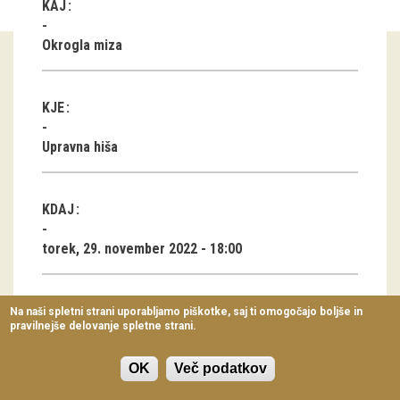
KAJ
Virtualni sprehodi
Okrogla miza
Razstavni projekti
Napovednik
KJE
Arhiv razstav
Upravna hiša
dogodki
KDAJ
Koledar dogodkov
torek, 29. november 2022 - 18:00
Prireditve
Predavanja
TRAJANJE
Na naši spletni strani uporabljamo piškotke, saj ti omogočajo boljše in
pravilnejše delovanje spletne strani.
Delavnice
1 ura
Vodeni ogledi
OK
Več podatkov