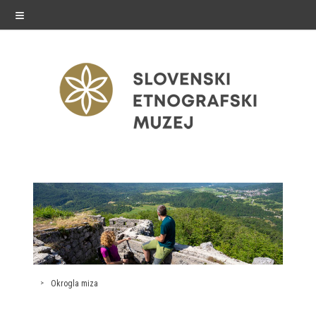
≡
razstave
Stalne razstave
Občasne razstave
Gostovanja
Okrogla miza
E-razstave