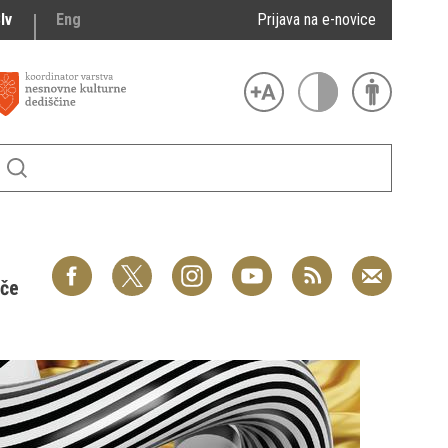
lv
Eng
Prijava na e-novice
šče