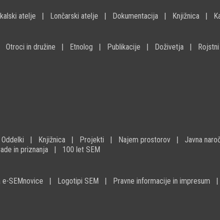
kalski atelje
Lončarski atelje
Dokumentacija
Knjižnica
K
Otroci in družine
Etnolog
Publikacije
Doživetja
Rojstni
Oddelki
Knjižnica
Projekti
Najem prostorov
Javna naroč
ade in priznanja
100 let SEM
na e-SEMnovice
Logotipi SEM
Pravne informacije in impresum