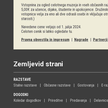
Vstopnina za ogled celotnega muzeja in vseh občasnih raz
5,00€ za učence, dijake, študente in upokojence. Družinsk
vstopnica velja za eno ali dve odrasli osebi in vključuje o
starosti.)
Navedene cene veljajo od 1. julija 2024.
Celoten cenik si lahko ogledate
tu
.
Pravna obvestila in impresum
|
Nagrade
|
Partnerj
Zemljevid strani
RAZSTAVE
Stalne razstave
Občasne razstave
Gostovanja
E-ra
DOGODKI
Koledar dogodkov
Prireditve
Predavanja
Delavnic