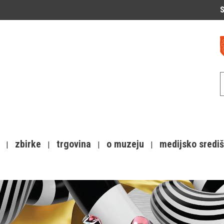
S
zbirke
trgovina
o muzeju
medijsko sredi