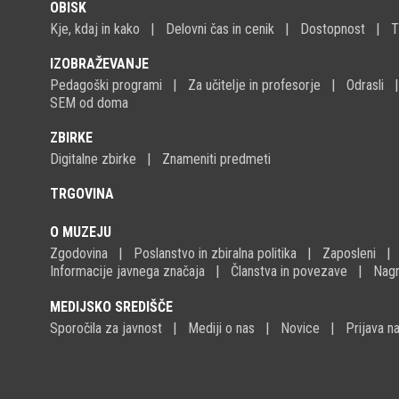
OBISK
Kje, kdaj in kako
Delovni čas in cenik
Dostopnost
T
IZOBRAŽEVANJE
Pedagoški programi
Za učitelje in profesorje
Odrasli
SEM od doma
ZBIRKE
Digitalne zbirke
Znameniti predmeti
TRGOVINA
O MUZEJU
Zgodovina
Poslanstvo in zbiralna politika
Zaposleni
Informacije javnega značaja
Članstva in povezave
Nagr
MEDIJSKO SREDIŠČE
Sporočila za javnost
Mediji o nas
Novice
Prijava 