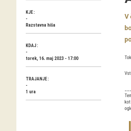
KJE
V 
Razstavna hiša
bo
p
KDAJ
Tok
torek, 16. maj 2023 - 17:00
Vst
TRAJANJE
__
1 ura
Tem
kot
ogl