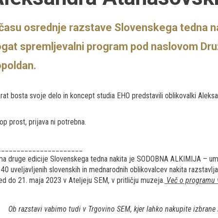
času osrednje razstave Slovenskega tedna n
gat spremljevalni program pod naslovom
Dru
opoldan
.
rat bosta svoje delo in koncept studia EHO predstavili oblikovalki Aleksa
op prost, prijava ni potrebna.
______________________
a druge edicije Slovenskega tedna nakita je SODOBNA ALKIMIJA – ume
 40 uveljavljenih slovenskih in mednarodnih oblikovalcev nakita razstavl
ed do 21. maja 2023 v Ateljeju SEM, v pritličju muzeja.
Več o programu v
Ob razstavi vabimo tudi v Trgovino SEM, kjer lahko nakupite izbrane 