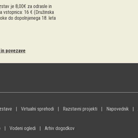
stav je 8,00€ za odrasle in
a vstopnica: 16 € (Družinska
troke do dopolnjenega 18. leta
i in povezave
zstave
Virtualni sprehodi
Razstavni projekti
Napovednik
e
Vodeni ogledi
Arhiv dogodkov