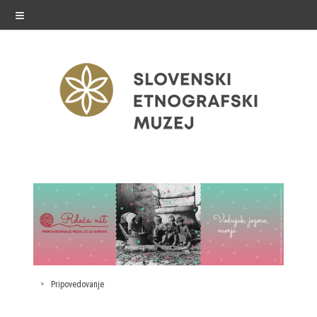
≡
razstave
Stalne razstave
Občasne razstave
Gostovanja
Pripovedovanje
E-razstave