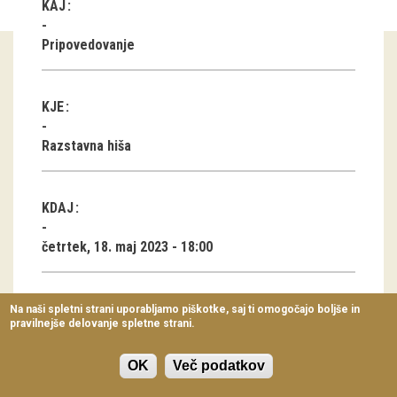
KAJ
Virtualni sprehodi
Pripovedovanje
Razstavni projekti
Napovednik
KJE
Arhiv razstav
Razstavna hiša
dogodki
KDAJ
Koledar dogodkov
četrtek, 18. maj 2023 - 18:00
Prireditve
Predavanja
TRAJANJE
Na naši spletni strani uporabljamo piškotke, saj ti omogočajo boljše in
pravilnejše delovanje spletne strani.
Delavnice
45 min
Vodeni ogledi
OK
Več podatkov