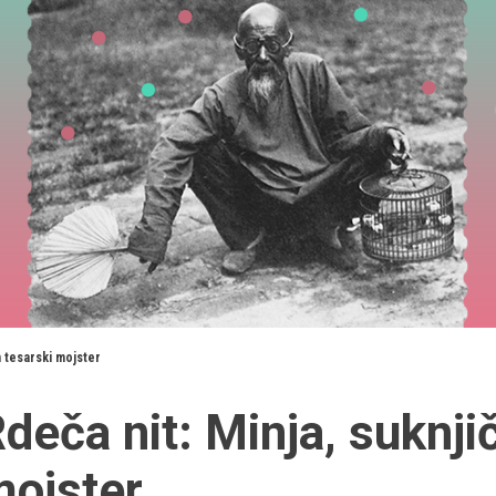
in tesarski mojster
deča nit: Minja, suknjič
ojster