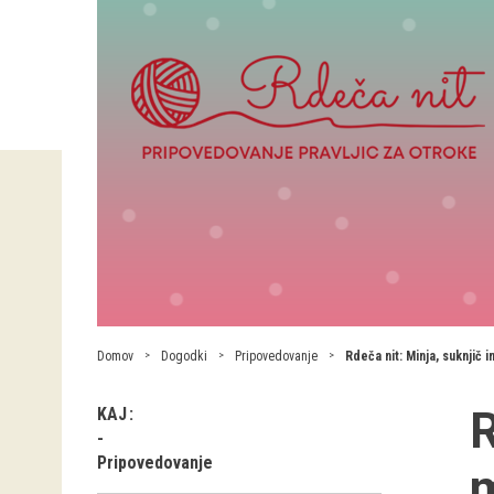
Domov
Dogodki
Pripovedovanje
Rdeča nit: Minja, suknjič 
R
KAJ
Pripovedovanje
m