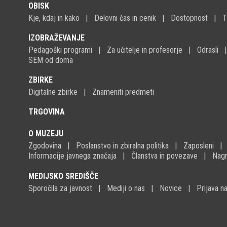
OBISK
Kje, kdaj in kako
Delovni čas in cenik
Dostopnost
T
IZOBRAŽEVANJE
Pedagoški programi
Za učitelje in profesorje
Odrasli
SEM od doma
ZBIRKE
Digitalne zbirke
Znameniti predmeti
TRGOVINA
O MUZEJU
Zgodovina
Poslanstvo in zbiralna politika
Zaposleni
Informacije javnega značaja
Članstva in povezave
Nagr
MEDIJSKO SREDIŠČE
Sporočila za javnost
Mediji o nas
Novice
Prijava 