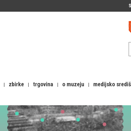
S
zbirke
trgovina
o muzeju
medijsko sredi