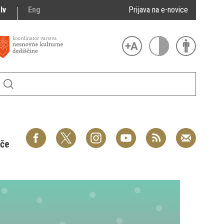
lv
Eng
Prijava na e-novice
šče