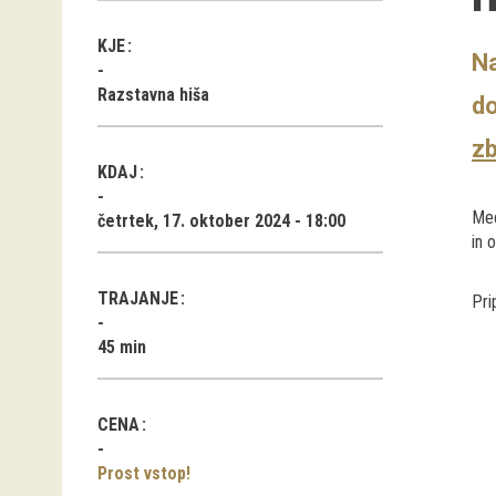
KJE
Na
Razstavna hiša
do
zb
KDAJ
Med
četrtek, 17. oktober 2024 - 18:00
in 
TRAJANJE
Pri
45 min
CENA
Prost vstop!