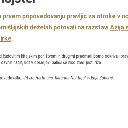
 prvem pripovedovanju pravljic za otroke v no
mišljijskih deželah potovali na razstavi
Azija 
irke
.
 čudovitim kitajskim pohištvom in drugimi predmeti bomo odkrivali pravl
o davnih časih, kot v cesarjevi palači še niso znali jesti riža.
povedovalke:
Jitske Hartmans, Katarina Nahtigal
in
Enja Zobarič.