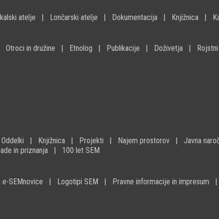
kalski atelje
Lončarski atelje
Dokumentacija
Knjižnica
K
Otroci in družine
Etnolog
Publikacije
Doživetja
Rojstni
Oddelki
Knjižnica
Projekti
Najem prostorov
Javna naroč
ade in priznanja
100 let SEM
na e-SEMnovice
Logotipi SEM
Pravne informacije in impresum