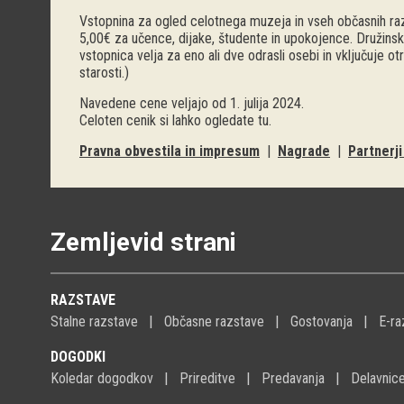
Vstopnina za ogled celotnega muzeja in vseh občasnih raz
5,00€ za učence, dijake, študente in upokojence. Družinsk
vstopnica velja za eno ali dve odrasli osebi in vključuje o
starosti.)
Navedene cene veljajo od 1. julija 2024.
Celoten cenik si lahko ogledate
tu
.
Pravna obvestila in impresum
|
Nagrade
|
Partnerj
Zemljevid strani
RAZSTAVE
Stalne razstave
Občasne razstave
Gostovanja
E-ra
DOGODKI
Koledar dogodkov
Prireditve
Predavanja
Delavnic