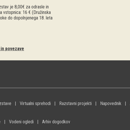
stav je 8,00€ za odrasle in
a vstopnica: 16 € (Družinska
troke do dopolnjenega 18. leta
i in povezave
zstave
Virtualni sprehodi
Razstavni projekti
Napovednik
e
Vodeni ogledi
Arhiv dogodkov