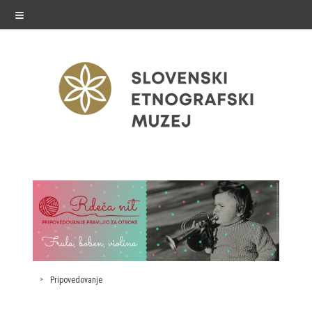
≡
razstave
Stalne razstave
Občasne razstave
Gostovanja
Pripovedovanje
E-razstave