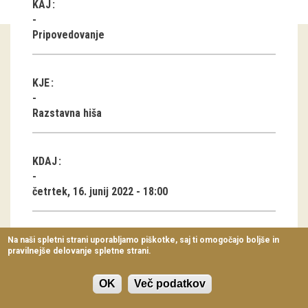
KAJ
Virtualni sprehodi
Pripovedovanje
Razstavni projekti
Napovednik
KJE
Arhiv razstav
Razstavna hiša
dogodki
KDAJ
Koledar dogodkov
četrtek, 16. junij 2022 - 18:00
Prireditve
Predavanja
TRAJANJE
Na naši spletni strani uporabljamo piškotke, saj ti omogočajo boljše in
pravilnejše delovanje spletne strani.
Delavnice
1 ura
Vodeni ogledi
OK
Več podatkov