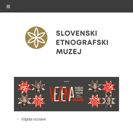
≡
razstave
Stalne razstave
Občasne razstave
Gostovanja
Odprtje razstave
E-razstave