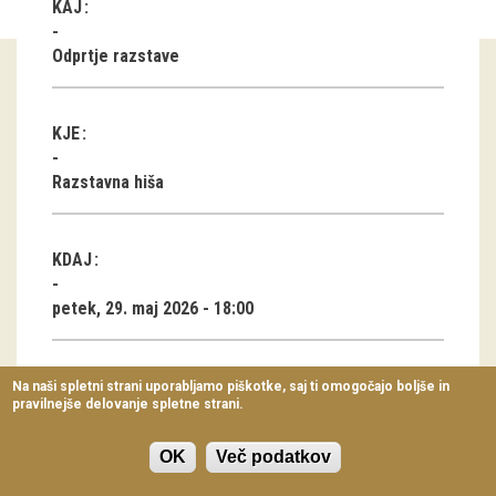
KAJ
Virtualni sprehodi
Odprtje razstave
Razstavni projekti
Napovednik
KJE
Arhiv razstav
Razstavna hiša
dogodki
KDAJ
Koledar dogodkov
petek, 29. maj 2026 - 18:00
Prireditve
Predavanja
RAZSTAVA
Na naši spletni strani uporabljamo piškotke, saj ti omogočajo boljše in
pravilnejše delovanje spletne strani.
Delavnice
Vezena Ukrajina: Oblačilna dediščina Ukrajine s
Vodeni ogledi
OK
Več podatkov
konca 19. in 20. stoletja