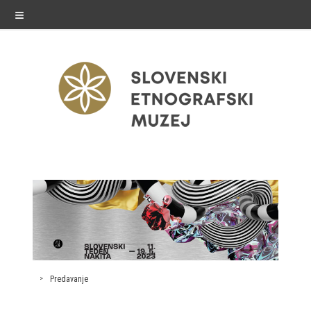
≡
razstave
Stalne razstave
Občasne razstave
Gostovanja
Predavanje
E-razstave