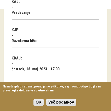
KAJ
Virtualni sprehodi
Predavanje
Razstavni projekti
Napovednik
KJE
Arhiv razstav
Razstavna hiša
dogodki
KDAJ
Koledar dogodkov
četrtek, 18. maj 2023 - 17:00
Prireditve
Predavanja
TRAJANJE
Na naši spletni strani uporabljamo piškotke, saj ti omogočajo boljše in
pravilnejše delovanje spletne strani.
Delavnice
1 ura
Vodeni ogledi
OK
Več podatkov