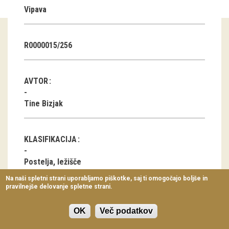
Vipava
Virtualni sprehodi
Razstavni projekti
R0000015/256
Napovednik
Arhiv razstav
AVTOR
dogodki
Tine Bizjak
Koledar dogodkov
KLASIFIKACIJA
Prireditve
Postelja, ležišče
Predavanja
Na naši spletni strani uporabljamo piškotke, saj ti omogočajo boljše in
pravilnejše delovanje spletne strani.
Delavnice
LOKACIJA
Vodeni ogledi
OK
Več podatkov
Goče