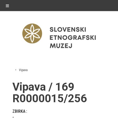
≡
razstave
Vipava
Stalne razstave
Vipava / 169
Občasne razstave
R0000015/256
Gostovanja
ZBIRKA
E-razstave