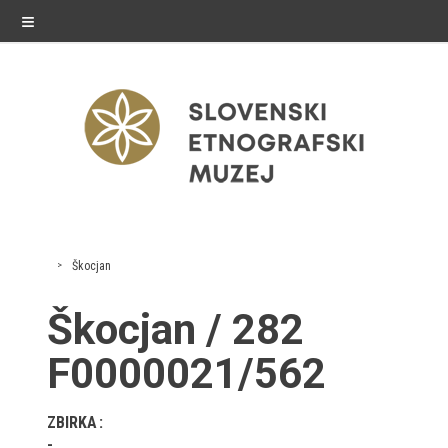
≡
razstave
Škocjan
Stalne razstave
Škocjan / 282
Občasne razstave
F0000021/562
Gostovanja
ZBIRKA
E-razstave