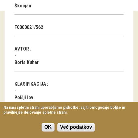
Škocjan
Virtualni sprehodi
Razstavni projekti
F0000021/562
Napovednik
Arhiv razstav
AVTOR
dogodki
Boris Kuhar
Koledar dogodkov
KLASIFIKACIJA
Prireditve
Polšji lov
Predavanja
Na naši spletni strani uporabljamo piškotke, saj ti omogočajo boljše in
pravilnejše delovanje spletne strani.
Delavnice
LOKACIJA
Vodeni ogledi
OK
Več podatkov
Male Lipljene