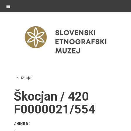
≡
razstave
Škocjan
Stalne razstave
Škocjan / 420
Občasne razstave
F0000021/554
Gostovanja
ZBIRKA
E-razstave