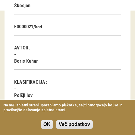
Škocjan
Virtualni sprehodi
Razstavni projekti
F0000021/554
Napovednik
Arhiv razstav
AVTOR
dogodki
Boris Kuhar
Koledar dogodkov
KLASIFIKACIJA
Prireditve
Polšji lov
Predavanja
Na naši spletni strani uporabljamo piškotke, saj ti omogočajo boljše in
pravilnejše delovanje spletne strani.
Delavnice
LOKACIJA
Vodeni ogledi
OK
Več podatkov
Male Lipljene