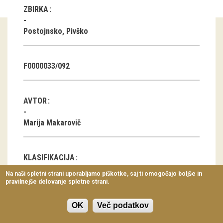
ZBIRKA
Virtualni sprehodi
Razstavni projekti
Postojnsko, Pivško
Napovednik
F0000033/092
Arhiv razstav
dogodki
AVTOR
Koledar dogodkov
Marija Makarovič
Prireditve
KLASIFIKACIJA
Predavanja
Na naši spletni strani uporabljamo piškotke, saj ti omogočajo boljše in
Vrata, portal
pravilnejše delovanje spletne strani.
Delavnice
Vodeni ogledi
OK
Več podatkov
LOKACIJA