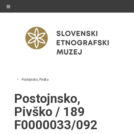
≡
razstave
Postojnsko, Pivško
Stalne razstave
Postojnsko,
Občasne razstave
Pivško / 189
Gostovanja
F0000033/092
E-razstave