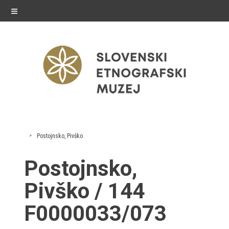
≡
razstave
Postojnsko, Pivško
Stalne razstave
Postojnsko,
Občasne razstave
Pivško / 144
Gostovanja
F0000033/073
E-razstave