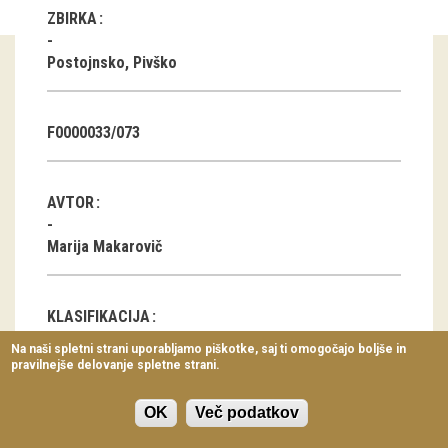
ZBIRKA
Virtualni sprehodi
Razstavni projekti
Postojnsko, Pivško
Napovednik
F0000033/073
Arhiv razstav
dogodki
AVTOR
Koledar dogodkov
Marija Makarovič
Prireditve
KLASIFIKACIJA
Predavanja
Na naši spletni strani uporabljamo piškotke, saj ti omogočajo boljše in
Počitnice: gore in morje, potovanja..
pravilnejše delovanje spletne strani.
Delavnice
Vodeni ogledi
OK
Več podatkov
LOKACIJA