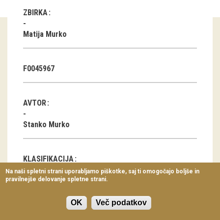
Virtualni sprehodi
ZBIRKA
Razstavni projekti
Matija Murko
Napovednik
F0045967
Arhiv razstav
dogodki
AVTOR
Koledar dogodkov
Stanko Murko
Prireditve
KLASIFIKACIJA
Predavanja
Na naši spletni strani uporabljamo piškotke, saj ti omogočajo boljše in
pravilnejše delovanje spletne strani.
Delavnice
Javna stavba, javni prostor
Vodeni ogledi
OK
Več podatkov
LOKACIJA