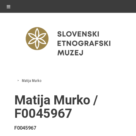
≡
razstave
Matija Murko
Stalne razstave
Matija Murko /
Občasne razstave
F0045967
Gostovanja
F0045967
E-razstave