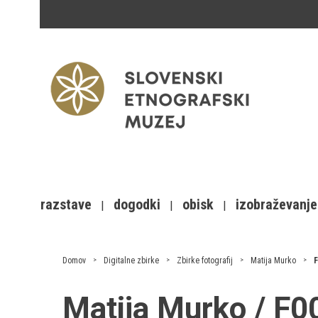
razstave
dogodki
obisk
izobraževanje
Domov
Digitalne zbirke
Zbirke fotografij
Matija Murko
F
Matija Murko / F