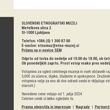
SLOVENSKI ETNOGRAFSKI MUZEJ
Metelkova ulica 2
SI-1000 Ljubljana
Telefon: +386 (0) 1 300 87 00
E-naslov:
etnomuz@etno-muzej.si
Prijava na e-novice SEM
Odprto od torka do nedelje od 10.00 do 18.00, ob četr
Ob ponedeljkih zaprto. Prost vstop vsako prvo nedel
Vstopnina za ogled celotnega muzeja in vseh občasnih raz
5,00€ za učence, dijake, študente in upokojence. Družinsk
vstopnica velja za eno ali dve odrasli osebi in vključuje o
starosti.)
Navedene cene veljajo od 1. julija 2024.
Celoten cenik si lahko ogledate
tu
.
Pravna obvestila in impresum
|
Nagrade
|
Partnerj