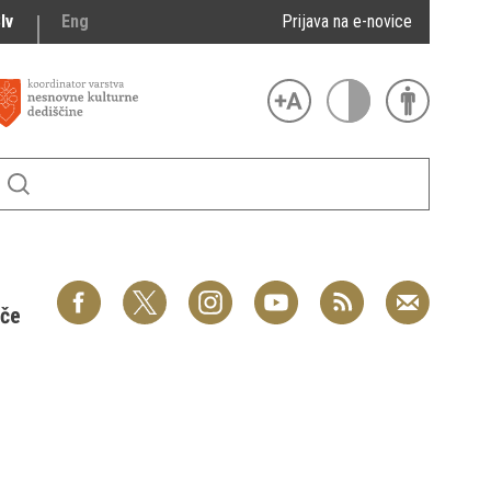
lv
Eng
Prijava na e-novice
šče