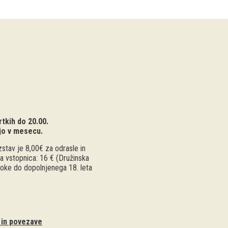
tkih do 20.00.
jo v mesecu.
stav je 8,00€ za odrasle in
a vstopnica: 16 € (Družinska
troke do dopolnjenega 18. leta
i in povezave