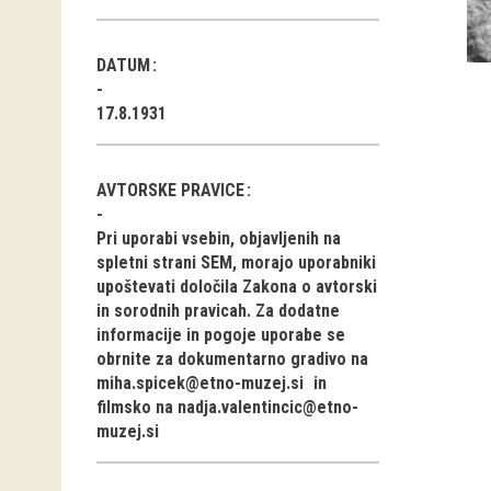
DATUM
17.8.1931
AVTORSKE PRAVICE
Pri uporabi vsebin, objavljenih na
spletni strani SEM, morajo uporabniki
upoštevati določila Zakona o avtorski
in sorodnih pravicah. Za dodatne
informacije in pogoje uporabe se
obrnite za dokumentarno gradivo na
miha.spicek@etno-muzej.si
in
filmsko na
nadja.valentincic@etno-
muzej.si