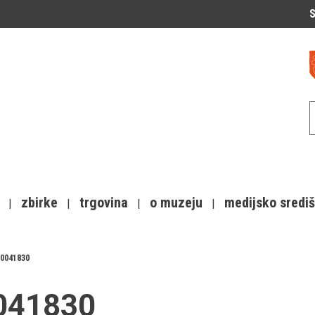
S
zbirke
trgovina
o muzeju
medijsko sredi
0041830
0041830