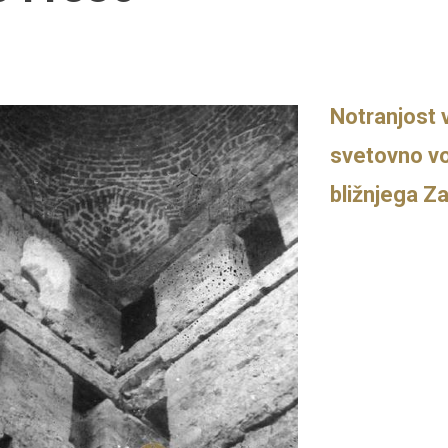
Notranjost 
svetovno voj
bližnjega Z