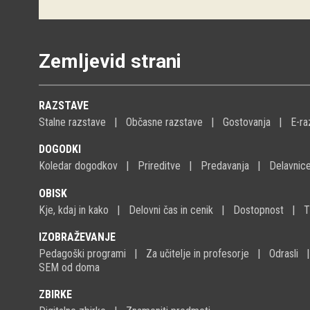
Zemljevid strani
RAZSTAVE
Stalne razstave
Občasne razstave
Gostovanja
E-ra
DOGODKI
Koledar dogodkov
Prireditve
Predavanja
Delavnic
OBISK
Kje, kdaj in kako
Delovni čas in cenik
Dostopnost
T
IZOBRAŽEVANJE
Pedagoški programi
Za učitelje in profesorje
Odrasli
SEM od doma
ZBIRKE