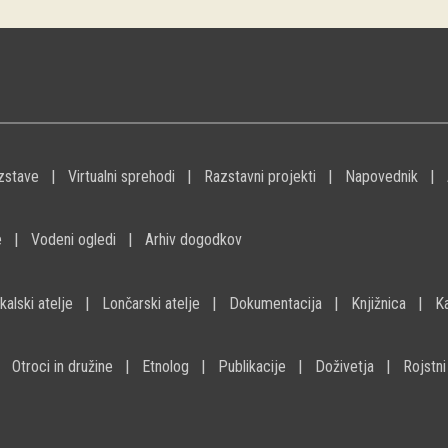
zstave
Virtualni sprehodi
Razstavni projekti
Napovednik
e
Vodeni ogledi
Arhiv dogodkov
kalski atelje
Lončarski atelje
Dokumentacija
Knjižnica
K
Otroci in družine
Etnolog
Publikacije
Doživetja
Rojstni