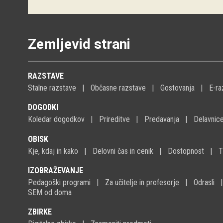
Zemljevid strani
RAZSTAVE
Stalne razstave
Občasne razstave
Gostovanja
E-ra
DOGODKI
Koledar dogodkov
Prireditve
Predavanja
Delavnic
OBISK
Kje, kdaj in kako
Delovni čas in cenik
Dostopnost
T
IZOBRAŽEVANJE
Pedagoški programi
Za učitelje in profesorje
Odrasli
SEM od doma
ZBIRKE