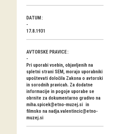
DATUM
17.8.1931
AVTORSKE PRAVICE
Pri uporabi vsebin, objavljenih na
spletni strani SEM, morajo uporabniki
upoštevati določila Zakona o avtorski
in sorodnih pravicah. Za dodatne
informacije in pogoje uporabe se
obrnite za dokumentarno gradivo na
miha.spicek@etno-muzej.si
in
filmsko na
nadja.valentincic@etno-
muzej.si