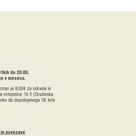
tkih do 20.00.
jo v mesecu.
stav je 8,00€ za odrasle in
a vstopnica: 16 € (Družinska
troke do dopolnjenega 18. leta
i in povezave