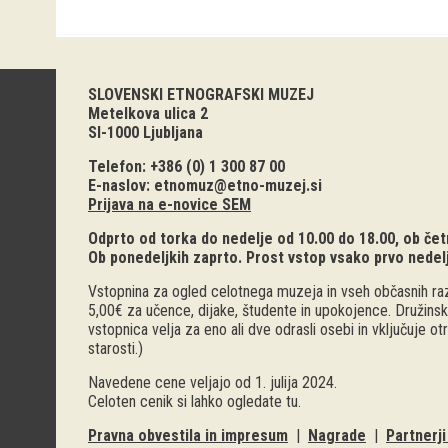
SLOVENSKI ETNOGRAFSKI MUZEJ
Metelkova ulica 2
SI-1000 Ljubljana
Telefon: +386 (0) 1 300 87 00
E-naslov:
etnomuz@etno-muzej.si
Prijava na e-novice SEM
Odprto od torka do nedelje od 10.00 do 18.00, ob četr
Ob ponedeljkih zaprto. Prost vstop vsako prvo nedel
Vstopnina za ogled celotnega muzeja in vseh občasnih raz
5,00€ za učence, dijake, študente in upokojence. Družinsk
vstopnica velja za eno ali dve odrasli osebi in vključuje o
starosti.)
Navedene cene veljajo od 1. julija 2024.
Celoten cenik si lahko ogledate
tu
.
Pravna obvestila in impresum
|
Nagrade
|
Partnerj