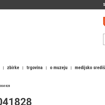
S
zbirke
trgovina
o muzeju
medijsko sredi
0041828
0041828