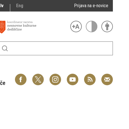
lv
Eng
Prijava na e-novice
šče