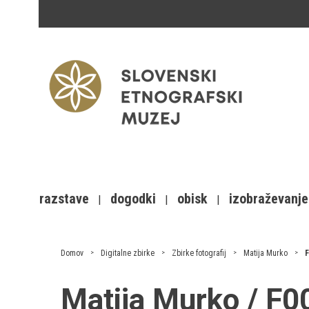
razstave
dogodki
obisk
izobraževanje
Domov
Digitalne zbirke
Zbirke fotografij
Matija Murko
F
Matija Murko / F