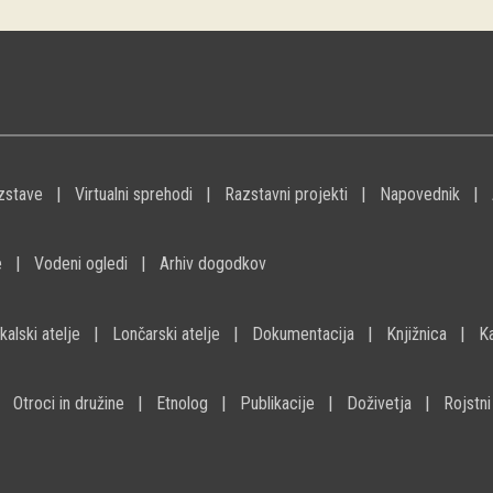
zstave
Virtualni sprehodi
Razstavni projekti
Napovednik
e
Vodeni ogledi
Arhiv dogodkov
kalski atelje
Lončarski atelje
Dokumentacija
Knjižnica
K
Otroci in družine
Etnolog
Publikacije
Doživetja
Rojstni