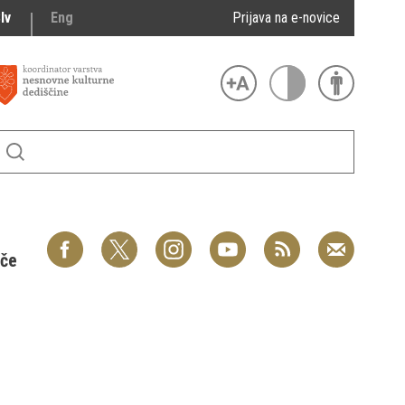
lv
Eng
Prijava na e-novice
šče