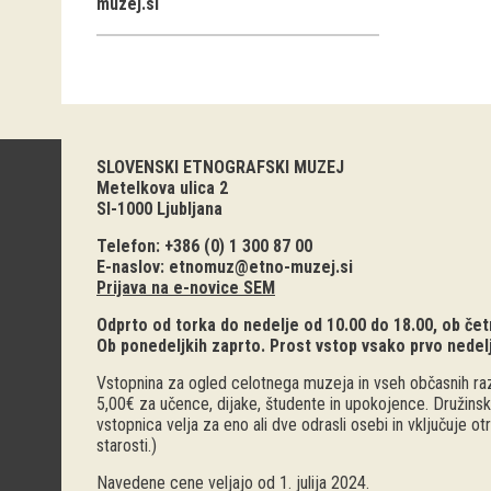
muzej.si
SLOVENSKI ETNOGRAFSKI MUZEJ
Metelkova ulica 2
SI-1000 Ljubljana
Telefon: +386 (0) 1 300 87 00
E-naslov:
etnomuz@etno-muzej.si
Prijava na e-novice SEM
Odprto od torka do nedelje od 10.00 do 18.00, ob četr
Ob ponedeljkih zaprto. Prost vstop vsako prvo nedel
Vstopnina za ogled celotnega muzeja in vseh občasnih raz
5,00€ za učence, dijake, študente in upokojence. Družinsk
vstopnica velja za eno ali dve odrasli osebi in vključuje o
starosti.)
Navedene cene veljajo od 1. julija 2024.