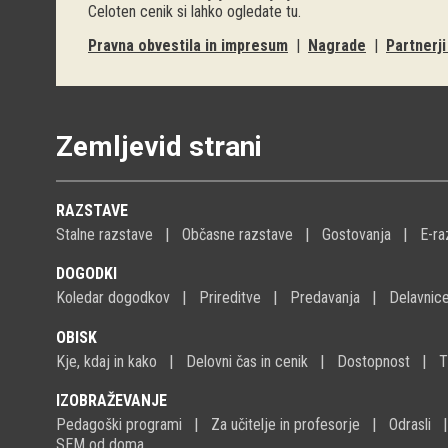
Celoten cenik si lahko ogledate
tu
.
Pravna obvestila in impresum
|
Nagrade
|
Partnerj
Zemljevid strani
RAZSTAVE
Stalne razstave
Občasne razstave
Gostovanja
E-ra
DOGODKI
Koledar dogodkov
Prireditve
Predavanja
Delavnic
OBISK
Kje, kdaj in kako
Delovni čas in cenik
Dostopnost
T
IZOBRAŽEVANJE
Pedagoški programi
Za učitelje in profesorje
Odrasli
SEM od doma