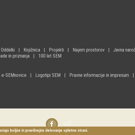
Oddelki
Knjižnica
Projekti
Najem prostorov
Javna naroč
ade in priznanja
100 let SEM
na e-SEMnovice
Logotipi SEM
Pravne informacije in impresum
Facebook
Twitter
instagram
očajo boljše in pravilnejše delovanje spletne strani.