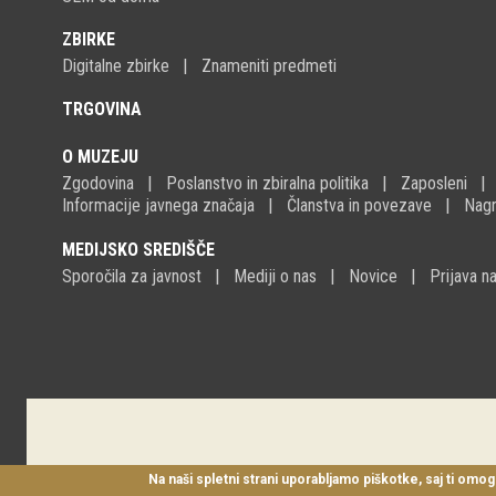
ZBIRKE
Digitalne zbirke
Znameniti predmeti
TRGOVINA
O MUZEJU
Zgodovina
Poslanstvo in zbiralna politika
Zaposleni
Informacije javnega značaja
Članstva in povezave
Nagr
MEDIJSKO SREDIŠČE
Sporočila za javnost
Mediji o nas
Novice
Prijava 
Na naši spletni strani uporabljamo piškotke, saj ti omog