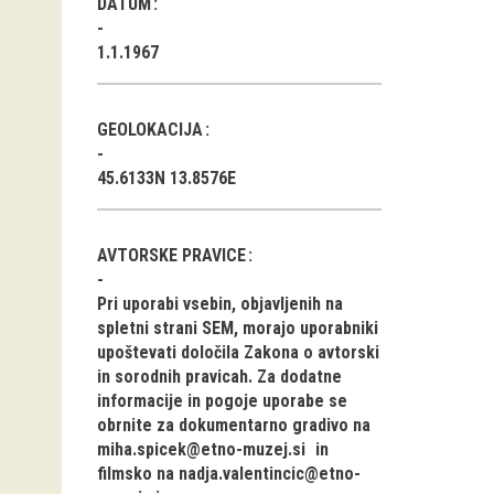
DATUM
1.1.1967
GEOLOKACIJA
45.6133N 13.8576E
AVTORSKE PRAVICE
Pri uporabi vsebin, objavljenih na
spletni strani SEM, morajo uporabniki
upoštevati določila Zakona o avtorski
in sorodnih pravicah. Za dodatne
informacije in pogoje uporabe se
obrnite za dokumentarno gradivo na
miha.spicek@etno-muzej.si
in
filmsko na
nadja.valentincic@etno-