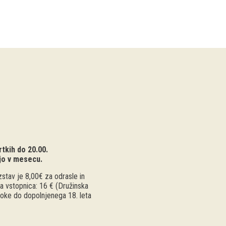
tkih do 20.00.
jo v mesecu.
stav je 8,00€ za odrasle in
a vstopnica: 16 € (Družinska
troke do dopolnjenega 18. leta