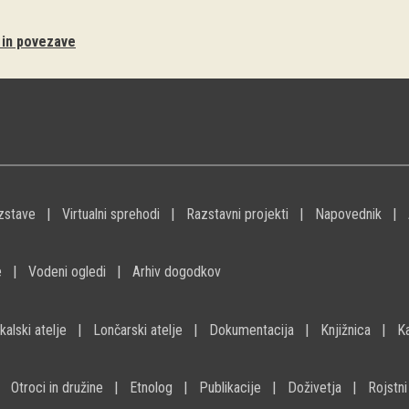
i in povezave
zstave
Virtualni sprehodi
Razstavni projekti
Napovednik
e
Vodeni ogledi
Arhiv dogodkov
kalski atelje
Lončarski atelje
Dokumentacija
Knjižnica
K
Otroci in družine
Etnolog
Publikacije
Doživetja
Rojstni