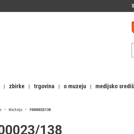
S
zbirke
trgovina
o muzeju
medijsko sredi
e
Mačkolje
F0000023/138
000023/138