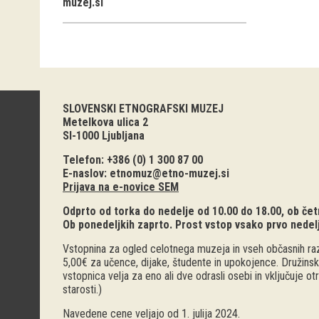
muzej.si
SLOVENSKI ETNOGRAFSKI MUZEJ
Metelkova ulica 2
SI-1000 Ljubljana
Telefon: +386 (0) 1 300 87 00
E-naslov:
etnomuz@etno-muzej.si
Prijava na e-novice SEM
Odprto od torka do nedelje od 10.00 do 18.00, ob četr
Ob ponedeljkih zaprto. Prost vstop vsako prvo nedel
Vstopnina za ogled celotnega muzeja in vseh občasnih raz
5,00€ za učence, dijake, študente in upokojence. Družinsk
vstopnica velja za eno ali dve odrasli osebi in vključuje o
starosti.)
Navedene cene veljajo od 1. julija 2024.