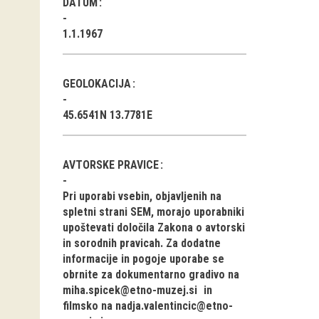
DATUM
1.1.1967
GEOLOKACIJA
45.6541N 13.7781E
AVTORSKE PRAVICE
Pri uporabi vsebin, objavljenih na
spletni strani SEM, morajo uporabniki
upoštevati določila Zakona o avtorski
in sorodnih pravicah. Za dodatne
informacije in pogoje uporabe se
obrnite za dokumentarno gradivo na
miha.spicek@etno-muzej.si
in
filmsko na
nadja.valentincic@etno-