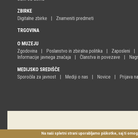
ZBIRKE
Digitalne zbirke
Znameniti predmeti
TRGOVINA
O MUZEJU
Zgodovina
Poslanstvo in zbiralna politika
Zaposleni
Informacije javnega značaja
Članstva in povezave
Nagr
MEDIJSKO SREDIŠČE
Sporočila za javnost
Mediji o nas
Novice
Prijava 
Na naši spletni strani uporabljamo piškotke, saj ti omog