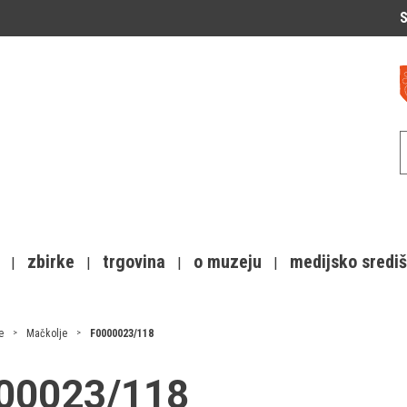
S
zbirke
trgovina
o muzeju
medijsko sredi
e
Mačkolje
F0000023/118
000023/118