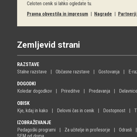
Celoten cenik si lahko ogledate
tu
.
Pravna obvestila in impresum
|
Nagrade
|
Partnerj
Zemljevid strani
RAZSTAVE
Stalne razstave
Občasne razstave
Gostovanja
E-ra
DOGODKI
Koledar dogodkov
Prireditve
Predavanja
Delavnic
OBISK
Kje, kdaj in kako
Delovni čas in cenik
Dostopnost
T
IZOBRAŽEVANJE
Pedagoški programi
Za učitelje in profesorje
Odrasli
SEM od doma