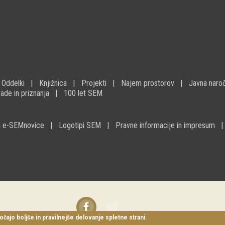
Oddelki
Knjižnica
Projekti
Najem prostorov
Javna naroč
ade in priznanja
100 let SEM
na e-SEMnovice
Logotipi SEM
Pravne informacije in impresum
Facebook
Twitter
instagram
očajo boljše in pravilnejše delovanje spletne strani.