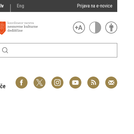
lv
Eng
Prijava na e-novice
šče