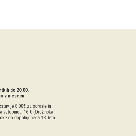
tkih do 20.00.
jo v mesecu.
stav je 8,00€ za odrasle in
a vstopnica: 16 € (Družinska
troke do dopolnjenega 18. leta