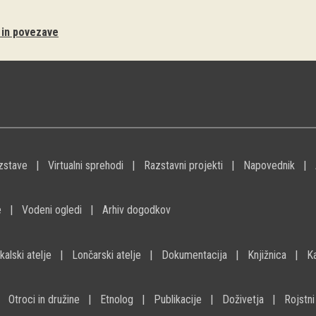
i in povezave
zstave
Virtualni sprehodi
Razstavni projekti
Napovednik
e
Vodeni ogledi
Arhiv dogodkov
kalski atelje
Lončarski atelje
Dokumentacija
Knjižnica
K
Otroci in družine
Etnolog
Publikacije
Doživetja
Rojstni