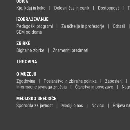
OBISK
Kje, kdaj in kako
Delovni čas in cenik
Dostopnost
T
IZOBRAŽEVANJE
Pedagoški programi
Za učitelje in profesorje
Odrasli
SEM od doma
ZBIRKE
Digitalne zbirke
Znameniti predmeti
TRGOVINA
O MUZEJU
Zgodovina
Poslanstvo in zbiralna politika
Zaposleni
Informacije javnega značaja
Članstva in povezave
Nagr
MEDIJSKO SREDIŠČE
Sporočila za javnost
Mediji o nas
Novice
Prijava 