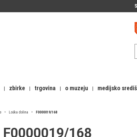
S
zbirke
trgovina
o muzeju
medijsko sredi
e
Loška dolina
F0000019/168
10 F0000019/168