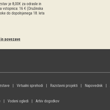
stav je 8,00€ za odrasle in
a vstopnica: 16 € (Družinska
troke do dopolnjenega 18. leta
i in povezave
zstave
Virtualni sprehodi
Razstavni projekti
Napovednik
e
Vodeni ogledi
Arhiv dogodkov