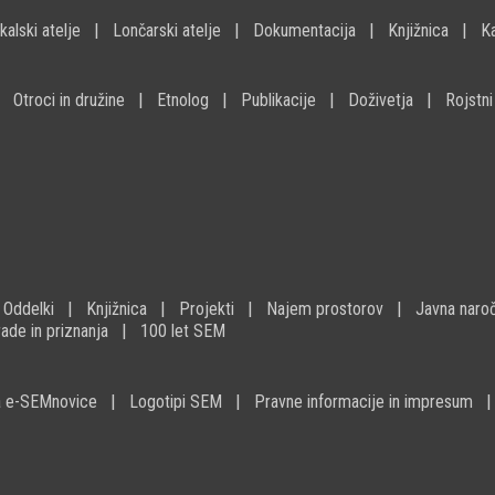
kalski atelje
Lončarski atelje
Dokumentacija
Knjižnica
K
Otroci in družine
Etnolog
Publikacije
Doživetja
Rojstni
Oddelki
Knjižnica
Projekti
Najem prostorov
Javna naroč
ade in priznanja
100 let SEM
na e-SEMnovice
Logotipi SEM
Pravne informacije in impresum