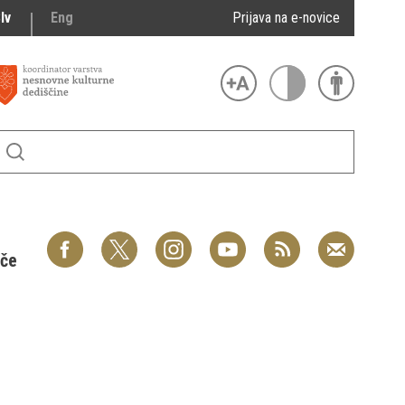
lv
Eng
Prijava na e-novice
šče