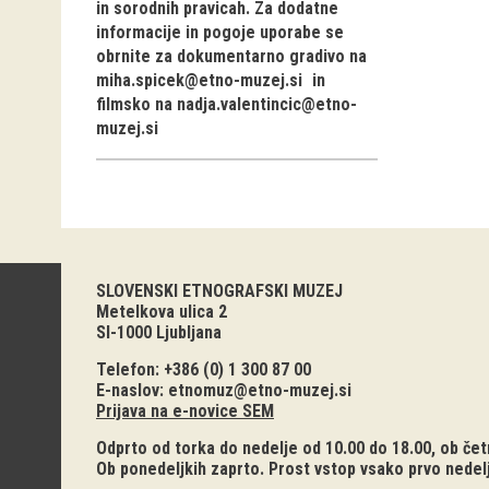
in sorodnih pravicah. Za dodatne
informacije in pogoje uporabe se
obrnite za dokumentarno gradivo na
miha.spicek@etno-muzej.si
in
filmsko na
nadja.valentincic@etno-
muzej.si
SLOVENSKI ETNOGRAFSKI MUZEJ
Metelkova ulica 2
SI-1000 Ljubljana
Telefon: +386 (0) 1 300 87 00
E-naslov:
etnomuz@etno-muzej.si
Prijava na e-novice SEM
Odprto od torka do nedelje od 10.00 do 18.00, ob četr
Ob ponedeljkih zaprto. Prost vstop vsako prvo nedel