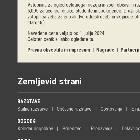
Vstopnina za ogled celotnega muzeja in vseh občasnih raz
5,00€ za učence, dijake, študente in upokojence. Družinsk
vstopnica velja za eno ali dve odrasli osebi in vključuje o
starosti.)
Navedene cene veljajo od 1. julija 2024.
Celoten cenik si lahko ogledate
tu
.
Pravna obvestila in impresum
|
Nagrade
|
Partnerj
Zemljevid strani
RAZSTAVE
Stalne razstave
Občasne razstave
Gostovanja
E-ra
DOGODKI
Koledar dogodkov
Prireditve
Predavanja
Delavnic