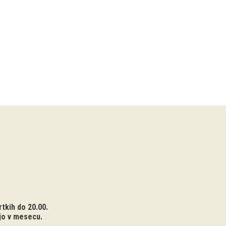
tkih do 20.00.
jo v mesecu.