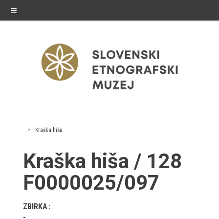
≡
razstave
Kraška hiša
Stalne razstave
Kraška hiša / 128
Občasne razstave
F0000025/097
Gostovanja
ZBIRKA
E-razstave