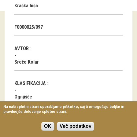
Kraška hiša
Virtualni sprehodi
Razstavni projekti
F0000025/097
Napovednik
Arhiv razstav
AVTOR
dogodki
Srečo Kolar
Koledar dogodkov
KLASIFIKACIJA
Prireditve
Ognjišče
Predavanja
Na naši spletni strani uporabljamo piškotke, saj ti omogočajo boljše in
pravilnejše delovanje spletne strani.
Delavnice
LOKACIJA
Vodeni ogledi
OK
Več podatkov
Štorje