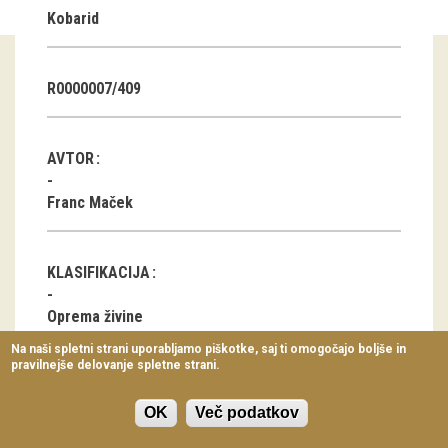
Kobarid
Virtualni sprehodi
Razstavni projekti
R0000007/409
Napovednik
Arhiv razstav
AVTOR
dogodki
Franc Maček
Koledar dogodkov
KLASIFIKACIJA
Prireditve
Oprema živine
Predavanja
Na naši spletni strani uporabljamo piškotke, saj ti omogočajo boljše in
pravilnejše delovanje spletne strani.
Delavnice
LOKACIJA
Vodeni ogledi
OK
Več podatkov
Staro selo