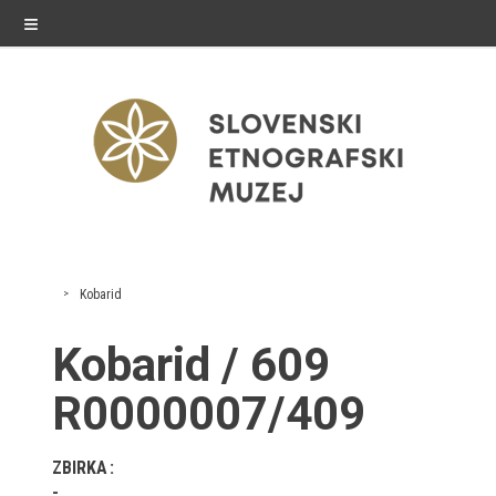
≡
razstave
Kobarid
Stalne razstave
Kobarid / 609
Občasne razstave
R0000007/409
Gostovanja
ZBIRKA
E-razstave