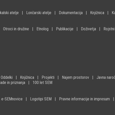
kalski atelje
Lončarski atelje
Dokumentacija
Knjižnica
K
Otroci in družine
Etnolog
Publikacije
Doživetja
Rojstni
Oddelki
Knjižnica
Projekti
Najem prostorov
Javna naroč
ade in priznanja
100 let SEM
na e-SEMnovice
Logotipi SEM
Pravne informacije in impresum