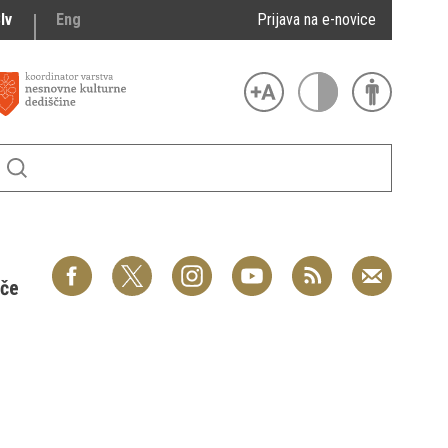
lv
Eng
Prijava na e-novice
šče