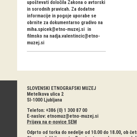
upoštevati določila Zakona o avtorski
in sorodnih pravicah. Za dodatne
informacije in pogoje uporabe se
obrnite za dokumentarno gradivo na
miha.spicek@etno-muzej.si
in
filmsko na
nadja.valentincic@etno-
muzej.si
SLOVENSKI ETNOGRAFSKI MUZEJ
Metelkova ulica 2
SI-1000 Ljubljana
Telefon: +386 (0) 1 300 87 00
E-naslov:
etnomuz@etno-muzej.si
Prijava na e-novice SEM
Odprto od torka do nedelje od 10.00 do 18.00, ob četr