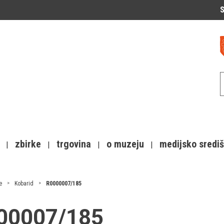
S
zbirke
trgovina
o muzeju
medijsko sredi
e
Kobarid
R0000007/185
000007/185