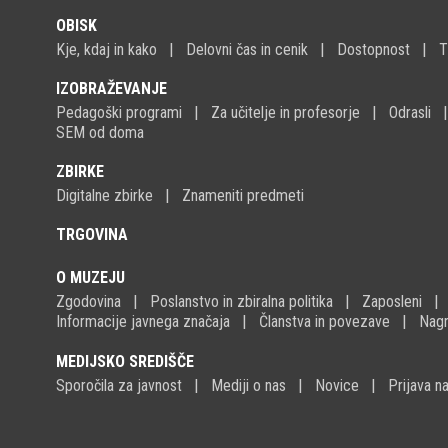
OBISK
Kje, kdaj in kako
Delovni čas in cenik
Dostopnost
T
IZOBRAŽEVANJE
Pedagoški programi
Za učitelje in profesorje
Odrasli
SEM od doma
ZBIRKE
Digitalne zbirke
Znameniti predmeti
TRGOVINA
O MUZEJU
Zgodovina
Poslanstvo in zbiralna politika
Zaposleni
Informacije javnega značaja
Članstva in povezave
Nagr
MEDIJSKO SREDIŠČE
Sporočila za javnost
Mediji o nas
Novice
Prijava 