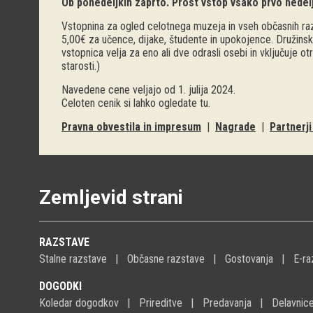
Ob ponedeljkih zaprto. Prost vstop vsako prvo nedel
Vstopnina za ogled celotnega muzeja in vseh občasnih raz
5,00€ za učence, dijake, študente in upokojence. Družinsk
vstopnica velja za eno ali dve odrasli osebi in vključuje o
starosti.)
Navedene cene veljajo od 1. julija 2024.
Celoten cenik si lahko ogledate
tu
.
Pravna obvestila in impresum
|
Nagrade
|
Partnerj
Zemljevid strani
RAZSTAVE
Stalne razstave
Občasne razstave
Gostovanja
E-ra
DOGODKI
Koledar dogodkov
Prireditve
Predavanja
Delavnic