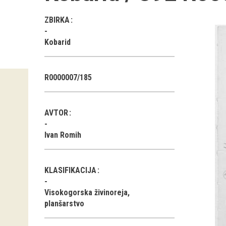
ZBIRKA
Kobarid
R0000007/185
AVTOR
Ivan Romih
KLASIFIKACIJA
Visokogorska živinoreja,
planšarstvo