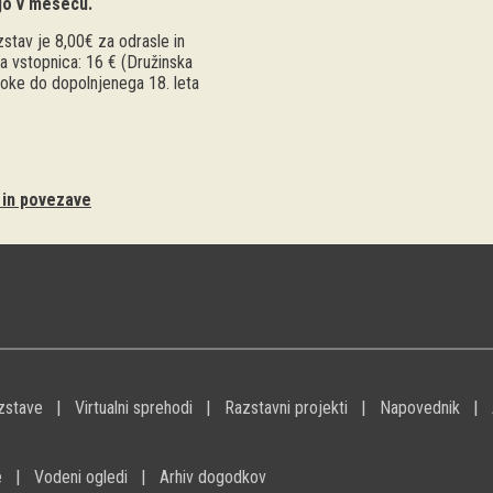
jo v mesecu.
stav je 8,00€ za odrasle in
a vstopnica: 16 € (Družinska
troke do dopolnjenega 18. leta
i in povezave
zstave
Virtualni sprehodi
Razstavni projekti
Napovednik
e
Vodeni ogledi
Arhiv dogodkov