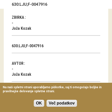
630:LJU;F-0047916
Virtualni sprehodi
Razstavni projekti
ZBIRKA
Napovednik
Joža Kozak
Arhiv razstav
630:LJU;F-0047916
dogodki
Koledar dogodkov
AVTOR
Prireditve
Joža Kozak
Predavanja
Na naši spletni strani uporabljamo piškotke, saj ti omogočajo boljše in
pravilnejše delovanje spletne strani.
Delavnice
KLASIFIKACIJA
Vodeni ogledi
Oblačilna kultura
OK
Več podatkov
Pričeska, portret