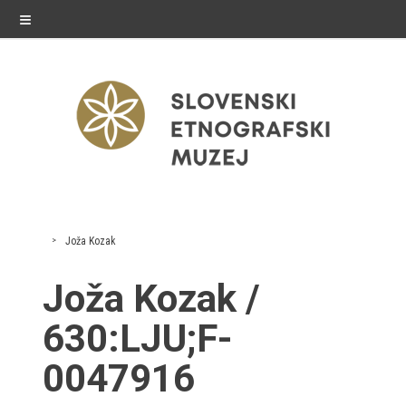
≡
razstave
Joža Kozak
Stalne razstave
Joža Kozak /
Občasne razstave
630:LJU;F-
Gostovanja
0047916
E-razstave