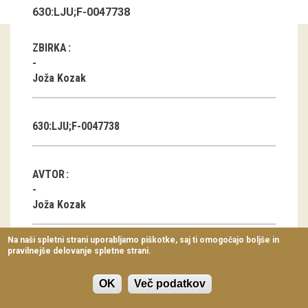
630:LJU;F-0047738
Virtualni sprehodi
Razstavni projekti
ZBIRKA
Napovednik
Joža Kozak
Arhiv razstav
630:LJU;F-0047738
dogodki
Koledar dogodkov
AVTOR
Prireditve
Joža Kozak
Predavanja
Na naši spletni strani uporabljamo piškotke, saj ti omogočajo boljše in
pravilnejše delovanje spletne strani.
Delavnice
KLASIFIKACIJA
Vodeni ogledi
Delo, zaposlitev
OK
Več podatkov
Telefon