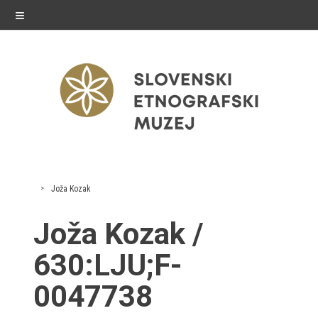
≡
razstave
Joža Kozak
Stalne razstave
Joža Kozak /
Občasne razstave
630:LJU;F-
Gostovanja
0047738
E-razstave