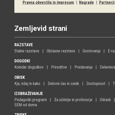
Pravna obvestila in impresum
|
Nagrade
|
Partnerj
Zemljevid strani
RAZSTAVE
Stalne razstave
Občasne razstave
Gostovanja
E-ra
DOGODKI
Koledar dogodkov
Prireditve
Predavanja
Delavnic
OBISK
Kje, kdaj in kako
Delovni čas in cenik
Dostopnost
T
IZOBRAŽEVANJE
Pedagoški programi
Za učitelje in profesorje
Odrasli
SEM od doma
ZBIRKE