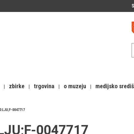
S
zbirke
trgovina
o muzeju
medijsko sredi
0:LJU;F-0047717
:LJU;F-0047717