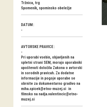
Tržnica, trg
Spomenik, spominsko obeležje
DATUM
AVTORSKE PRAVICE
Pri uporabi vsebin, objavljenih na
spletni strani SEM, morajo uporabniki
upoštevati določila Zakona o avtorski
in sorodnih pravicah. Za dodatne
informacije in pogoje uporabe se
obrnite za dokumentarno gradivo na
miha.spicek@etno-muzej.si
in
filmsko na
nadja.valentincic@etno-
muzej.si