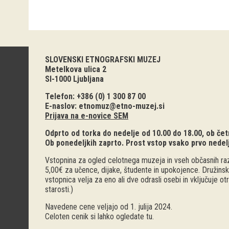
SLOVENSKI ETNOGRAFSKI MUZEJ
Metelkova ulica 2
SI-1000 Ljubljana
Telefon: +386 (0) 1 300 87 00
E-naslov:
etnomuz@etno-muzej.si
Prijava na e-novice SEM
Odprto od torka do nedelje od 10.00 do 18.00, ob četr
Ob ponedeljkih zaprto. Prost vstop vsako prvo nedel
Vstopnina za ogled celotnega muzeja in vseh občasnih raz
5,00€ za učence, dijake, študente in upokojence. Družinsk
vstopnica velja za eno ali dve odrasli osebi in vključuje o
starosti.)
Navedene cene veljajo od 1. julija 2024.
Celoten cenik si lahko ogledate
tu
.