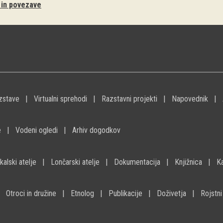
i in povezave
zstave
Virtualni sprehodi
Razstavni projekti
Napovednik
e
Vodeni ogledi
Arhiv dogodkov
kalski atelje
Lončarski atelje
Dokumentacija
Knjižnica
K
Otroci in družine
Etnolog
Publikacije
Doživetja
Rojstni