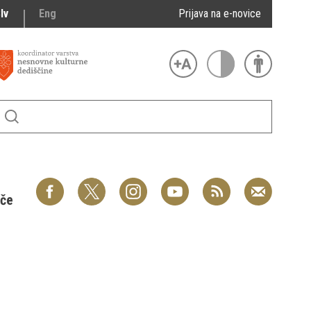
lv
Eng
Prijava na e-novice
šče