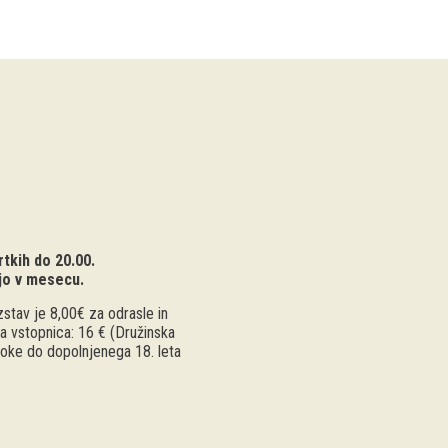
tkih do 20.00.
jo v mesecu.
stav je 8,00€ za odrasle in
a vstopnica: 16 € (Družinska
troke do dopolnjenega 18. leta