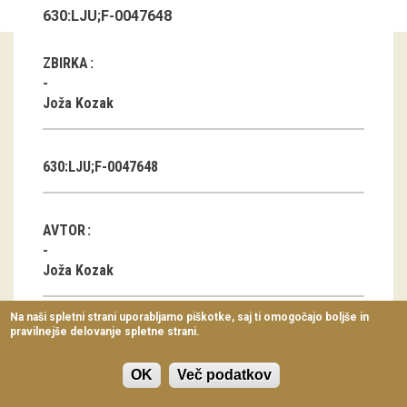
630:LJU;F-0047648
Virtualni sprehodi
Razstavni projekti
ZBIRKA
Napovednik
Joža Kozak
Arhiv razstav
630:LJU;F-0047648
dogodki
Koledar dogodkov
AVTOR
Prireditve
Joža Kozak
Predavanja
Na naši spletni strani uporabljamo piškotke, saj ti omogočajo boljše in
pravilnejše delovanje spletne strani.
Delavnice
KLASIFIKACIJA
Vodeni ogledi
Stavbarstvo
OK
Več podatkov