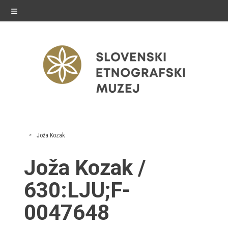
≡
razstave
Joža Kozak
Stalne razstave
Joža Kozak /
Občasne razstave
630:LJU;F-
Gostovanja
0047648
E-razstave