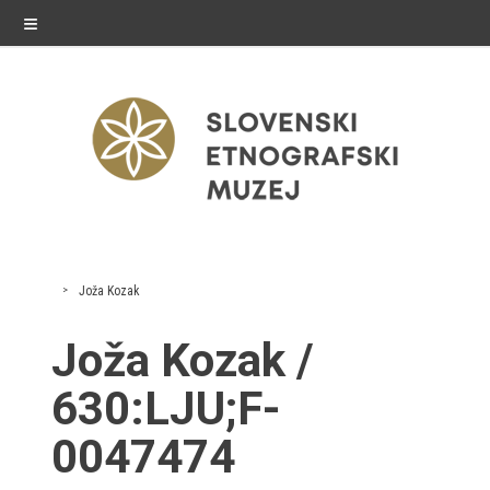
≡
razstave
Joža Kozak
Stalne razstave
Joža Kozak /
Občasne razstave
630:LJU;F-
Gostovanja
0047474
E-razstave