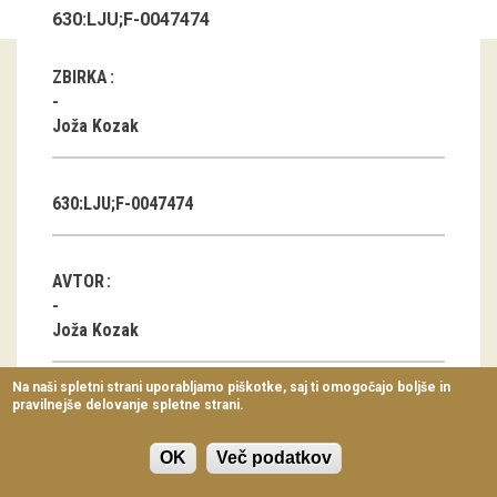
630:LJU;F-0047474
Virtualni sprehodi
Razstavni projekti
ZBIRKA
Napovednik
Joža Kozak
Arhiv razstav
630:LJU;F-0047474
dogodki
Koledar dogodkov
AVTOR
Prireditve
Joža Kozak
Predavanja
Na naši spletni strani uporabljamo piškotke, saj ti omogočajo boljše in
pravilnejše delovanje spletne strani.
Delavnice
KLASIFIKACIJA
Vodeni ogledi
Javna stavba, javni prostor
OK
Več podatkov
Park