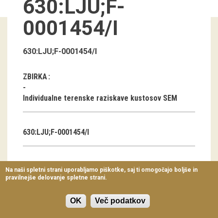
630:LJU;F-
Virtualni sprehodi
0001454/I
Razstavni projekti
Napovednik
630:LJU;F-0001454/I
Arhiv razstav
ZBIRKA
dogodki
Individualne terenske raziskave kustosov SEM
Koledar dogodkov
630:LJU;F-0001454/I
Prireditve
Predavanja
AVTOR
Na naši spletni strani uporabljamo piškotke, saj ti omogočajo boljše in
pravilnejše delovanje spletne strani.
Delavnice
Tanja Tomažič
Vodeni ogledi
OK
Več podatkov