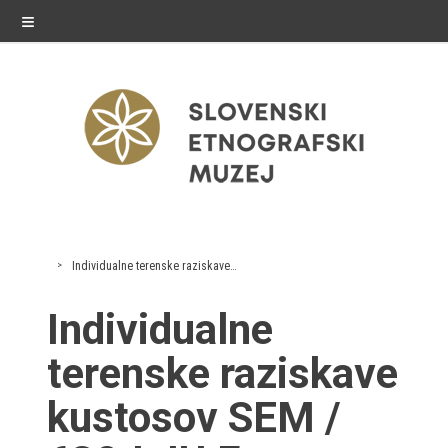
≡
razstave
Individualne terenske raziskave kustosov SEM
Stalne razstave
Individualne
Občasne razstave
terenske raziskave
Gostovanja
kustosov SEM /
E-razstave