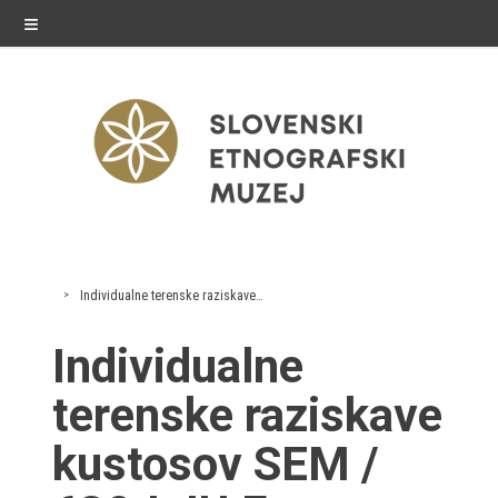
≡
razstave
Individualne terenske raziskave kustosov SEM
Stalne razstave
Individualne
Občasne razstave
terenske raziskave
Gostovanja
kustosov SEM /
E-razstave