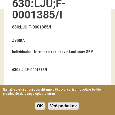
630:LJU;F-
Virtualni sprehodi
0001385/I
Razstavni projekti
Napovednik
630:LJU;F-0001385/I
Arhiv razstav
ZBIRKA
dogodki
Individualne terenske raziskave kustosov SEM
Koledar dogodkov
630:LJU;F-0001385/I
Prireditve
Predavanja
AVTOR
Na naši spletni strani uporabljamo piškotke, saj ti omogočajo boljše in
pravilnejše delovanje spletne strani.
Delavnice
Tanja Tomažič
Vodeni ogledi
OK
Več podatkov