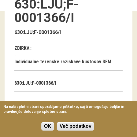
630:LJU;F-
Virtualni sprehodi
0001366/I
Razstavni projekti
Napovednik
630:LJU;F-0001366/I
Arhiv razstav
ZBIRKA
dogodki
Individualne terenske raziskave kustosov SEM
Koledar dogodkov
630:LJU;F-0001366/I
Prireditve
Predavanja
AVTOR
Na naši spletni strani uporabljamo piškotke, saj ti omogočajo boljše in
pravilnejše delovanje spletne strani.
Delavnice
Tanja Tomažič
Vodeni ogledi
OK
Več podatkov