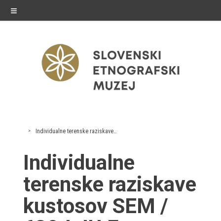
≡
razstave
Individualne terenske raziskave kustosov SEM
Stalne razstave
Individualne
Občasne razstave
terenske raziskave
Gostovanja
kustosov SEM /
E-razstave