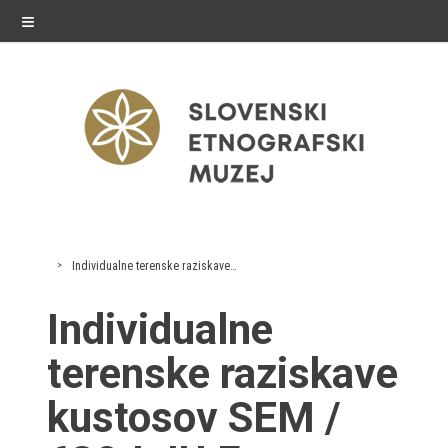
≡
razstave
Individualne terenske raziskave kustosov SEM
Stalne razstave
Individualne
Občasne razstave
terenske raziskave
Gostovanja
kustosov SEM /
E-razstave