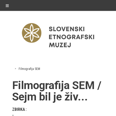
≡
razstave
Filmografija SEM
Stalne razstave
Filmografija SEM /
Občasne razstave
Sejm bil je živ...
Gostovanja
ZBIRKA
E-razstave