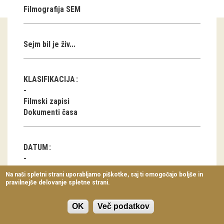
Filmografija SEM
Virtualni sprehodi
Razstavni projekti
Sejm bil je živ...
Napovednik
Arhiv razstav
KLASIFIKACIJA
dogodki
Filmski zapisi
Dokumenti časa
Koledar dogodkov
Prireditve
DATUM
Predavanja
2011
Na naši spletni strani uporabljamo piškotke, saj ti omogočajo boljše in
pravilnejše delovanje spletne strani.
Delavnice
Vodeni ogledi
Metlika, 1964.
OK
Več podatkov
Snemanje in besedilo Boris Kuhar, montaža Nadja