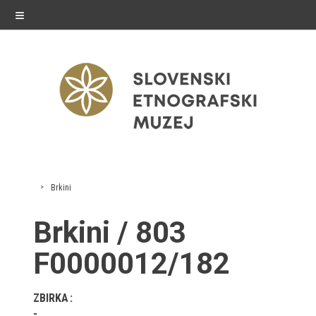
≡
razstave
Brkini
Stalne razstave
Brkini / 803
Občasne razstave
F0000012/182
Gostovanja
ZBIRKA
E-razstave