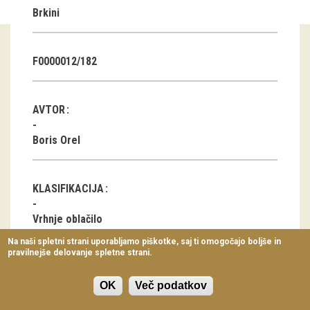
Brkini
Virtualni sprehodi
Razstavni projekti
F0000012/182
Napovednik
Arhiv razstav
AVTOR
dogodki
Boris Orel
Koledar dogodkov
KLASIFIKACIJA
Prireditve
Vrhnje oblačilo
Predavanja
Na naši spletni strani uporabljamo piškotke, saj ti omogočajo boljše in
pravilnejše delovanje spletne strani.
Delavnice
LOKACIJA
Vodeni ogledi
OK
Več podatkov
Male Loče