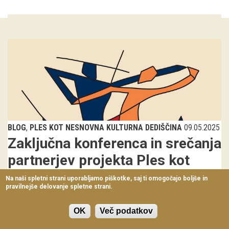
Virtualni sprehodi
Razstavni projekti
Napovednik
Arhiv razstav
dogodki
Koledar dogodkov
BLOG
PLES KOT NESNOVNA KULTURNA DEDIŠČINA
09.05.2025
Zaključna konferenca in srečanja
Prireditve
partnerjev projekta Ples kot
Predavanja
nesnovna kulturna dediščina
Na naši spletni strani uporabljamo piškotke, saj ti omogočajo boljše in
pravilnejše delovanje spletne strani.
Delavnice
Projekt Ples kot nesnovna kulturna dediščina se bliža koncu. Med
letoma 2022 do 2025 je devet partnerjev iz šestih držav v sklopu
Vodeni ogledi
OK
Več podatkov
projekta Ples kot nesnovna kulturna dediščina: Novi modeli
omogočanja...