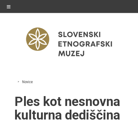
≡
razstave
Novice
Stalne razstave
Ples kot nesnovna
Občasne razstave
kulturna dediščina
Gostovanja
E-razstave