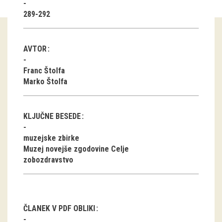
289-292
Guided tours
Workshops
AVTOR
Group visits
Franc Štolfa
Marko Štolfa
education
KLJUČNE BESEDE
publications
muzejske zbirke
Etnolog
Muzej novejše zgodovine Celje
zobozdravstvo
Books
DVD-s
projects
ČLANEK V PDF OBLIKI