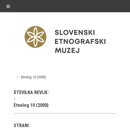
≡
exhibitions
Etnolog 10 (2000)
Exhibitions in SEM
ŠTEVILKA REVIJE
Past exhibitions
Etnolog 10 (2000)
Virtual tours
STRANI
public programme