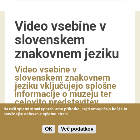
Virtualni sprehodi
Razstavni projekti
Video vsebine v
Napovednik
slovenskem
Arhiv razstav
znakovnem jeziku
dogodki
Video vsebine v
slovenskem znakovnem
Koledar dogodkov
jeziku vključujejo splošne
Prireditve
informacije o muzeju ter
celovito predstavitev
Predavanja
muzejske ponudbe.
Na naši spletni strani uporabljamo piškotke, saj ti omogočajo boljše in
pravilnejše delovanje spletne strani.
Delavnice
Vodeni ogledi
Lokacija in dostop
OK
Več podatkov