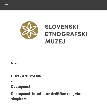
≡
razstave
Domov
Stalne razstave
POVEZANE VSEBINE
Občasne razstave
Dostopnost
Gostovanja
Dostopnost do kulturne dediščine ranljivim
skupinam
E-razstave