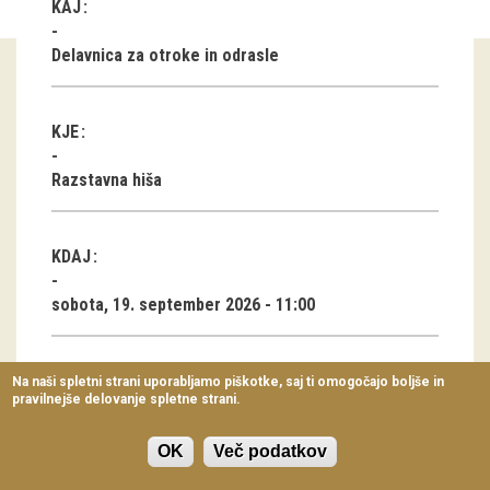
KAJ
Virtualni sprehodi
Delavnica za otroke in odrasle
Razstavni projekti
Napovednik
KJE
Arhiv razstav
Razstavna hiša
dogodki
KDAJ
Koledar dogodkov
sobota, 19. september 2026 - 11:00
Prireditve
Predavanja
TRAJANJE
Na naši spletni strani uporabljamo piškotke, saj ti omogočajo boljše in
pravilnejše delovanje spletne strani.
Delavnice
1 ura 30 min
Vodeni ogledi
OK
Več podatkov