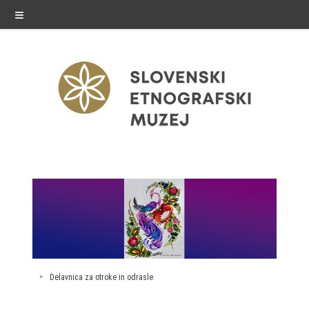
≡
razstave
Stalne razstave
Občasne razstave
Gostovanja
Delavnica za otroke in odrasle
E-razstave